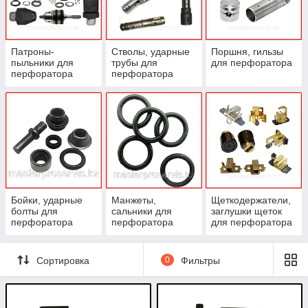
Своевременный ремонт продлевает срок службы
инструмента и предотвращает серьёзные поломки.
Патроны-
Стволы, ударные
Поршня, гильзы
пыльники для
трубы для
для перфоратора
перфоратора
перфоратора
Бойки, ударные
Манжеты,
Щеткодержатели,
болты для
сальники для
заглушки щеток
перфоратора
перфоратора
для перфоратора
Сортировка
0
Фильтры