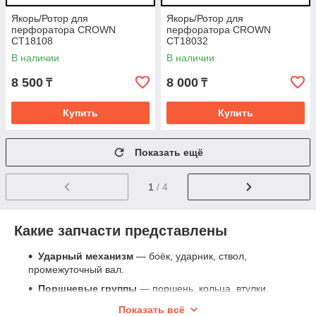
Якорь/Ротор для
Якорь/Ротор для
перфоратора CROWN
перфоратора CROWN
CT18108
CT18032
В наличии
В наличии
8 500
8 000
₸
₸
Купить
Купить
Показать ещё
1
/ 4
Какие запчасти представлены
Ударный механизм
— боёк, ударник, ствол,
промежуточный вал.
Поршневые группы
— поршень, кольца, втулки,
направляющие.
Показать всё