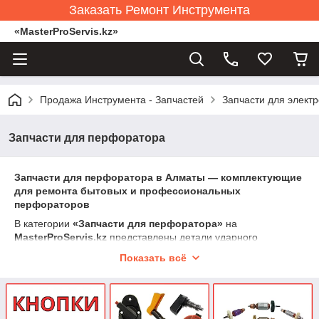
Заказать Ремонт Инструмента
«MasterProServis.kz»
Продажа Инструмента - Запчастей
Запчасти для элект
Запчасти для перфоратора
Запчасти для перфоратора в Алматы — комплектующие
для ремонта бытовых и профессиональных
перфораторов
В категории
«Запчасти для перфоратора»
на
MasterProServis.kz
представлены детали ударного
механизма, пневмосистемы, редуктора и электрики для
Показать всё
трёхрежимных, двухрежимных и профессиональных
перфораторов мощностью 600–1500 Вт.
Перфоратор работает в условиях постоянных вибраций,
ударных нагрузок, перегрева и пыли — поэтому детали