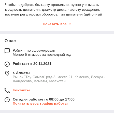
Чтобы подобрать болгарку правильно, нужно учитывать
мощность двигателя, диаметр диска, частоту вращения,
наличие регулировки оборотов, тип двигателя (щёточный
или бесщёточный) и условия работы.
Показать всё
Популярные диаметры и их назначение
115–125 мм
— универсальные, подходят для
большинства задач.
О нас
150 мм
— золотая середина между компактностью и
глубиной реза.
Рейтинг не сформирован
Менее 5 отзывов за последний год
180–230 мм
— для тяжёлых резов: металл, бетон,
камень.
Работает с 20.11.2021
Типичные ошибки при выборе УШМ
г. Алматы
Рынок "Тау-Самал" ряд-3, место 21, Каменка, Яссауи -
Покупка слабой болгарки для тяжёлых работ.
Жандосова, Алматы, Казахстан
Использование неподходящих дисков — приводит к
перегреву или поломке инструмента.
Контакты
Работа без регулировки оборотов на деликатных
Сегодня работает с 08:00 до 17:00
поверхностях.
Показать весь график работы
Игнорирование качества подшипников и защиты от
пыли.