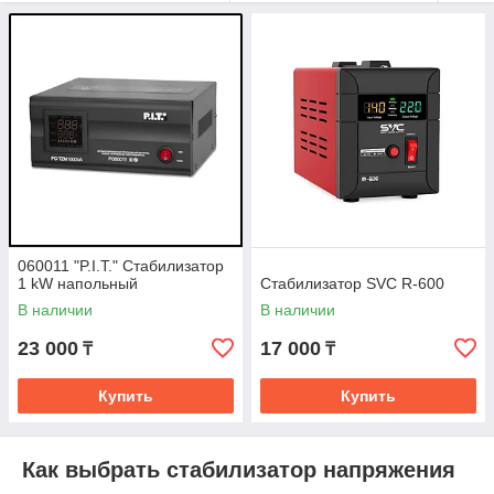
стабилизаторы, модели для дома, офиса, мастерских, СТО,
частных домов и коммерческих объектов. Каждый
стабилизатор проходит проверку перед отправкой. Доставка
осуществляется
курьером по Алматы
, стоимость доставки
оплачивает покупатель.
Основные виды стабилизаторов
Релейные стабилизаторы
— быстрый отклик,
универсальность и доступная цена.
Симисторные (электронные)
— высокая точность
стабилизации и бесшумная работа.
Сервоприводные
— плавная регулировка и
060011 "P.I.T." Стабилизатор
1 kW напольный
Стабилизатор SVC R-600
повышенная точность для чувствительной техники.
В наличии
В наличии
Однофазные стабилизаторы
— для квартир и
домов.
23 000
17 000
₸
₸
Трехфазные стабилизаторы
— для коммерческих
объектов и мощного оборудования.
Купить
Купить
Стабилизаторы используются для защиты бытовой техники,
электроинструмента, котлов, насосов, серверов,
холодильников, телевизоров и отопительного оборудования.
Как выбрать стабилизатор напряжения