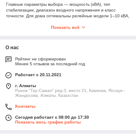
Главные параметры выбора — мощность (кВА), тип
стабилизации, диапазон входного напряжения и класс
точности. Для дома оптимальны релейные модели 1–10 кВА,
для котлов — стабилизатор 500–1500 Вт, для мастерских и
оборудования — 5–20 кВА.
Показать всё
Ключевые характеристики стабилизаторов
Мощность стабилизатора
— должен быть запас
О нас
минимум 20–30%.
Диапазон входного напряжения
— важен при
Рейтинг не сформирован
Менее 5 отзывов за последний год
сильных просадках и скачках.
Точность стабилизации
— определяет качество
Работает с 20.11.2021
выходного напряжения.
г. Алматы
Время реакции
— особенно важно для
Рынок "Тау-Самал" ряд-3, место 21, Каменка, Яссауи -
чувствительной электроники.
Жандосова, Алматы, Казахстан
Тип исполнения
— настенный, напольный или
модульный.
Контакты
Защита от перегрева
— увеличивает срок службы
Сегодня работает с 08:00 до 17:30
оборудования.
Показать весь график работы
Типичные ошибки при выборе
стабилизатора