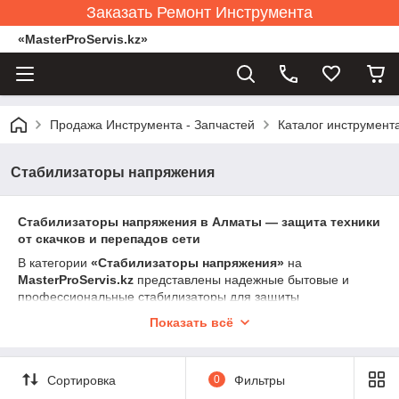
Заказать Ремонт Инструмента
«MasterProServis.kz»
Продажа Инструмента - Запчастей
Каталог инструмент
Стабилизаторы напряжения
Стабилизаторы напряжения в Алматы — защита техники
от скачков и перепадов сети
В категории
«Стабилизаторы напряжения»
на
MasterProServis.kz
представлены надежные бытовые и
профессиональные стабилизаторы для защиты
электрооборудования от скачков, провалов, перенапряжений
Показать всё
и нестабильной работы электрической сети. Стабилизатор
автоматически выравнивает напряжение и обеспечивает
безопасное питание техники.
Сортировка
0
Фильтры
В наличии релейные, симисторные и сервоприводные