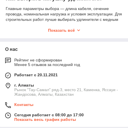
Главные параметры выбора — длина кабеля, сечение
провода, номинальная нагрузка и условия эксплуатации. Для
строительных работ лучше выбирать удлинители с медным
кабелем 2×1.5 мм² или 3×1.5 мм². Для мощного инструмента
— сечение 2.5 мм².
Показать всё
Ключевые характеристики катушек
Длина кабеля
— 10, 20, 30, 40, 50 метров.
О нас
Сечение кабеля
— 1.0 / 1.5 / 2.5 мм².
Рейтинг не сформирован
Материал кабеля
— медь или омеднёнка (медь
Менее 5 отзывов за последний год
лучше).
Работает с 20.11.2021
Количество розеток
— от 1 до 4 с заземлением.
Защита
— термозащита, автомат, влагозащита
г. Алматы
(IP44).
Рынок "Тау-Самал" ряд-3, место 21, Каменка, Яссауи -
Жандосова, Алматы, Казахстан
Номинальная нагрузка
— 2–5 кВт в зависимости от
модели.
Контакты
Типичные ошибки при использовании
катушек удлинителей
Сегодня работает с 08:00 до 17:00
Показать весь график работы
Работа с полностью намотанным кабелем →