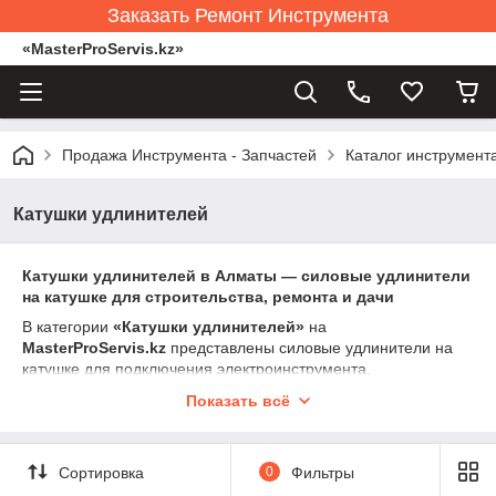
Заказать Ремонт Инструмента
«MasterProServis.kz»
Продажа Инструмента - Запчастей
Каталог инструмент
Катушки удлинителей
Катушки удлинителей в Алматы — силовые удлинители
на катушке для строительства, ремонта и дачи
В категории
«Катушки удлинителей»
на
MasterProServis.kz
представлены силовые удлинители на
катушке для подключения электроинструмента,
оборудования и бытовой техники на значительном
Показать всё
расстоянии от розетки. Катушки используются на
строительных объектах, в мастерских, гаражах, на даче, в
домах и коммерческих помещениях.
Сортировка
0
Фильтры
В ассортименте — удлинители длиной от 10 до 50 метров,