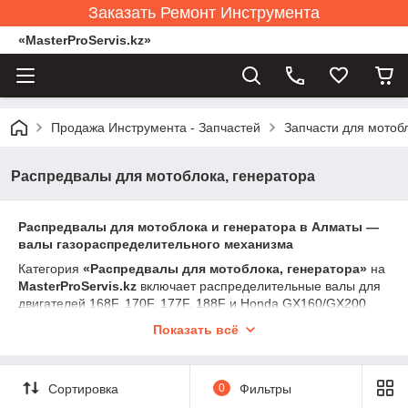
Заказать Ремонт Инструмента
«MasterProServis.kz»
Продажа Инструмента - Запчастей
Запчасти для мотоб
Распредвалы для мотоблока, генератора
Распредвалы для мотоблока и генератора в Алматы —
валы газораспределительного механизма
Категория
«Распредвалы для мотоблока, генератора»
на
MasterProServis.kz
включает распределительные валы для
двигателей 168F, 170F, 177F, 188F и Honda GX160/GX200.
Распредвал определяет фазы газораспределения — когда и
Показать всё
насколько открывается впускной и выпускной клапан. От его
профиля и состояния зависят тяга, компрессия, расход
топлива и ровность работы двигателя.
Сортировка
0
Фильтры
Используется в мотоблоках, бензогенераторах, виброплитах,