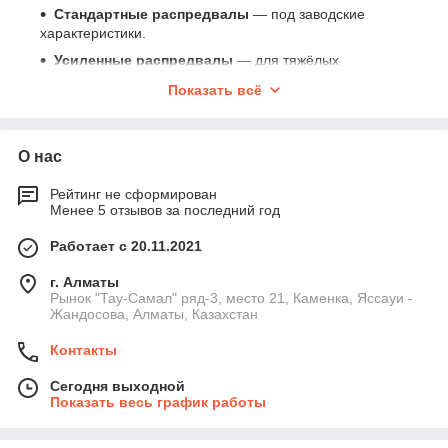
Стандартные распредвалы
— под заводские
характеристики.
Усиленные распредвалы
— для тяжёлых
мотоблоков.
Показать всё
Спортивные распредвалы
(увеличенный подъём
клапана).
Распредвалы для GX160/GX200
.
О нас
Как выбрать распредвал
Рейтинг не сформирован
Менее 5 отзывов за последний год
Главные параметры:
Профиль кулачков
— высота подъёма клапана.
Работает с 20.11.2021
Длина вала
и диаметр посадочных мест.
г. Алматы
Количество зубьев
шестерни распредвала.
Рынок "Тау-Самал" ряд-3, место 21, Каменка, Яссауи -
Жандосова, Алматы, Казахстан
Совместимость с серией двигателя
: 168F–188F.
Технические характеристики
Контакты
Материал
— закалённая инструментальная сталь.
Сегодня выходной
Показать весь график работы
Тип шестерни
— стальная или композитная.
Угол фаз
— заводские или изменённые.