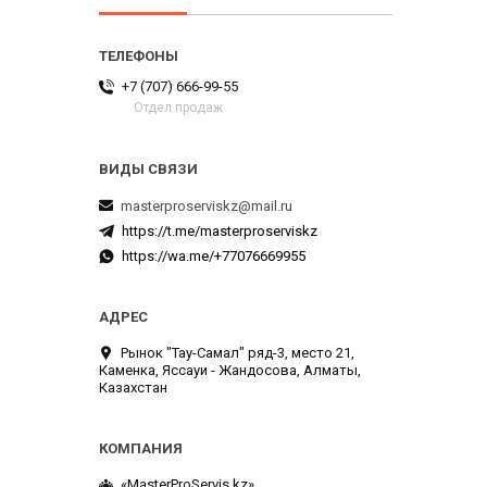
+7 (707) 666-99-55
Отдел продаж
masterproserviskz@mail.ru
https://t.me/masterproserviskz
https://wa.me/+77076669955
Рынок "Тау-Самал" ряд-3, место 21,
Каменка, Яссауи - Жандосова, Алматы,
Казахстан
«MasterProServis.kz»