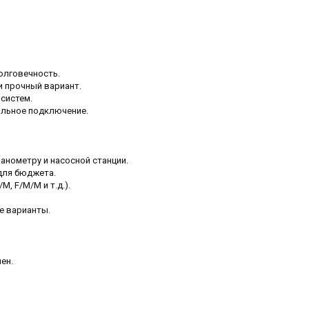
олговечность.
 прочный вариант.
систем.
льное подключение.
анометру и насосной станции.
для бюджета.
M, F/M/M и т.д.).
е варианты.
ен.