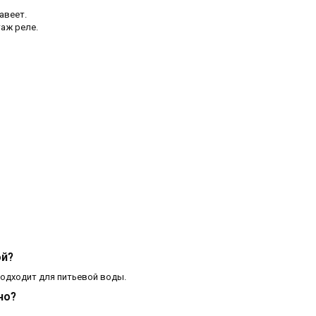
авеет.
аж реле.
ой?
подходит для питьевой воды.
но?