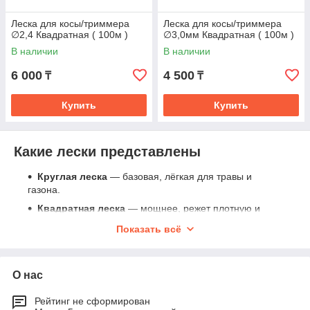
Леска для косы/триммера
Леска для косы/триммера
∅2,4 Квадратная ( 100м )
∅3,0мм Квадратная ( 100м )
В наличии
В наличии
6 000
4 500
₸
₸
Купить
Купить
Какие лески представлены
Круглая леска
— базовая, лёгкая для травы и
газона.
Квадратная леска
— мощнее, режет плотную и
мокрую траву.
Показать всё
Витая / трёхгранная
— для плотной травы и кустов.
Усиленная леска
— стойкая к ударам, веткам,
земле.
О нас
Леска 2.0–2.5–3.0 мм
— для тяжёлых задач.
Рейтинг не сформирован
Леска для лёгких триммеров 1.2–1.6 мм
— газон,