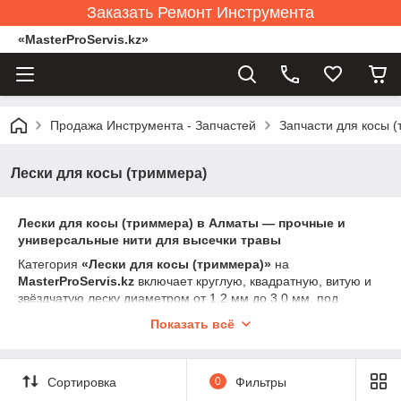
Заказать Ремонт Инструмента
«MasterProServis.kz»
Продажа Инструмента - Запчастей
Запчасти для косы 
Лески для косы (триммера)
Лески для косы (триммера) в Алматы — прочные и
универсальные нити для высечки травы
Категория
«Лески для косы (триммера)»
на
MasterProServis.kz
включает круглую, квадратную, витую и
звёздчатую леску диаметром от 1.2 мм до 3.0 мм, под
бензиновые и электрические триммеры, для лёгкой и
Показать всё
тяжёлой травы, кустарников и молодой поросли.
Леска — это режущий элемент. Она должна быть прочной,
равномерной по толщине и хорошо держать форму. От
Сортировка
0
Фильтры
правильно подобранной лески зависит скорость кошения,