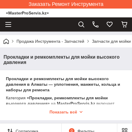
Заказать Ремонт Инструмента
«MasterProServis.kz»
Продажа Инструмента - Запчастей
Запчасти для мойки
Прокладки и ремкомплекты для мойки высокого
давления
Прокладки и ремкомплекты для мойки высокого
давления в Алматы — уплотнения, манжеты, кольца и
наборы для ремонта
Категория
«Прокладки, ремкомплекты для мойки
высокого давления»
на
MasterProServis.kz
включает
резиновые, полиуретановые, тефлоновые и силиконовые
Показать всё
уплотнения, а также полные ремонтные комплекты для
восстановления насосов и пистолетов моек.
Прокладки обеспечивают герметичность узлов высокого
Сортировка
0
Фильтры