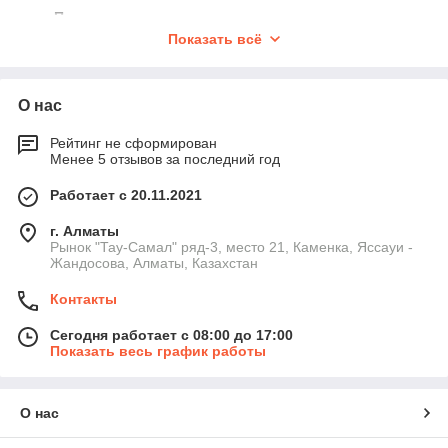
Прокладки корпуса помпы
.
Показать всё
Клапана подачи и обратные клапана
.
Сальники высокого давления
.
Прокладки пистолета мойки
.
О нас
Как выбрать ремкомплект или
Рейтинг не сформирован
прокладку
Менее 5 отзывов за последний год
Производитель мойки
— Karcher, Huter, Patriot,
Работает с 20.11.2021
Sturm и т.д.
Модель насоса
— от неё зависит размер манжет.
г. Алматы
Рынок "Тау-Самал" ряд-3, место 21, Каменка, Яссауи -
Рабочее давление
— 90, 120, 150, 200 бар.
Жандосова, Алматы, Казахстан
Материал прокладок
— резина NBR, силикон,
Контакты
полиуретан, тефлон.
Назначение
— насос, пистолет, шланг, соединения.
Сегодня работает с 08:00 до 17:00
Показать весь график работы
Технические характеристики
Температуростойкость
— от –20 до +120°C.
Материал
— NBR, EPDM, PU, PTFE.
О нас
Рабочее давление
— до 200 бар.