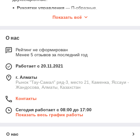
Рукоятки управления
— П-образные,
велосипедные, кольцевые.
Показать всё
Кронштейны крепления
— металлические,
усиленные, регулируемые.
Защитные кожухи
— для лески, металлических
О нас
дисков, универсальные.
Рейтинг не сформирован
Комплекты ручек
— корпус + курок + кабель газа.
Менее 5 отзывов за последний год
Как выбрать ручку или кронштейн
Работает с 20.11.2021
Тип штанги
— 26 мм или 28 мм.
г. Алматы
Тип работы
— леска, диски, тяжёлая трава.
Рынок "Тау-Самал" ряд-3, место 21, Каменка, Яссауи -
Жандосова, Алматы, Казахстан
Положение курка
— правый/левый хват.
Наличие регулировки
высоты кронштейна.
Контакты
Материал защиты
— пластик/усиленный пластик/
Сегодня работает с 08:00 до 17:00
металл.
Показать весь график работы
Технические характеристики
Материал ручек
— ABS-пластик, армированные
О нас
полимеры.