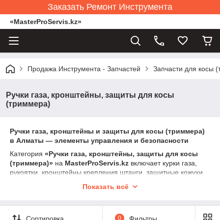
Заказать Ремонт Инструмента
«MasterProServis.kz»
Продажа Инструмента - Запчастей
Запчасти для косы 
Ручки газа, кронштейны, защиты для косы
(триммера)
Ручки газа, кронштейны и защиты для косы (триммера)
в Алматы — элементы управления и безопасности
Категория
«Ручки газа, кронштейны, защиты для косы
(триммера)»
на
MasterProServis.kz
включает курки газа,
рукоятки, кронштейны крепления штанги, защитные кожухи,
корпуса ручек и элементы управления для бензиновых
Показать всё
триммеров 26–52 см³.
Ручка газа отвечает за регулировку оборотов, кронштейн —
за правильное положение косы, а защитный кожух
Сортировка
0
Фильтры