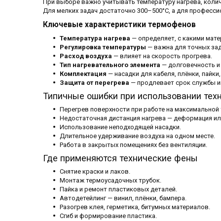
При выборе важно учитывать температуру нагрева, колич
Для мелких задач достаточно 300–500°C, а для професси
Ключевые характеристики термофенов
Температура нагрева
— определяет, с какими мат
Регулировка температуры
— важна для точных зад
Расход воздуха
— влияет на скорость прогрева.
Тип нагревательного элемента
— долговечность и
Комплектация
— насадки для кабеля, плёнки, пайки,
Защита от перегрева
— продлевает срок службы и
Типичные ошибки при использовании тех
Перегрев поверхности при работе на максимальной 
Недостаточная дистанция нагрева — деформация ил
Использование неподходящей насадки.
Длительное удерживание воздуха на одном месте.
Работа в закрытых помещениях без вентиляции.
Где применяются технические фены
Снятие краски и лаков.
Монтаж термоусадочных трубок.
Пайка и ремонт пластиковых деталей.
Автодетейлинг — винил, плёнки, бампера.
Разогрев клея, герметика, битумных материалов.
Сгиб и формирование пластика.