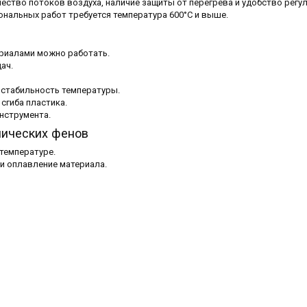
ество потоков воздуха, наличие защиты от перегрева и удобство регу
ональных работ требуется температура 600°C и выше.
ериалами можно работать.
ач.
 стабильность температуры.
 сгиба пластика.
нструмента.
нических фенов
температуре.
и оплавление материала.