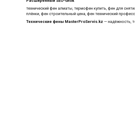
Расширенный SEO-блок
технический фен алматы, термофен купить, фен для сняти
плёнки, фен строительный цена, фен технический профес
Технические фены MasterProServis.kz
— надёжность, т