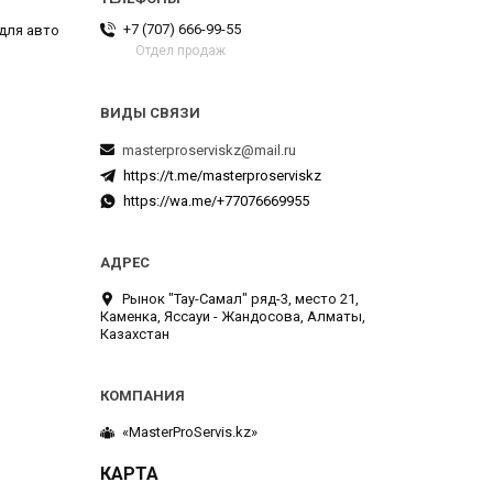
+7 (707) 666-99-55
 для авто
Отдел продаж
masterproserviskz@mail.ru
https://t.me/masterproserviskz
https://wa.me/+77076669955
Рынок "Тау-Самал" ряд-3, место 21,
Каменка, Яссауи - Жандосова, Алматы,
Казахстан
«MasterProServis.kz»
КАРТА