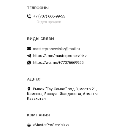
+7 (707) 666-99-55
Отдел продаж
masterproserviskz@mail.ru
https://t.me/masterproserviskz
https://wa.me/+77076669955
Рынок "Тау-Самал" ряд-3, место 21,
Каменка, Яссауи - Жандосова, Алматы,
Казахстан
«MasterProServis.kz»