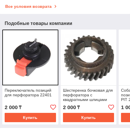
Все условия возврата
Подобные товары компании
Переключатель позиций
Шестеренка бочковая для
Соб
для перфоратора 22401
перфоратора с
пози
квадратными шлицами
PIT 
PIT P22601A
2 000
2 000
1 0
₸
₸
Купить
Купить