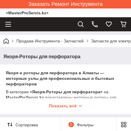
Заказать Ремонт Инструмента
«MasterProServis.kz»
Продажа Инструмента - Запчастей
Запчасти для элект
Якоря-Роторы для перфоратора
Якоря и роторы для перфоратора в Алматы —
моторные узлы для профессиональных и бытовых
перфораторов
В категории
«Якоря-Роторы для перфоратора»
на
MasterProServis.kz
представлены моторные роторы для
ударных и трёхрежимных перфораторов мощностью от 600
Показать всё
до 1500 Вт. Ротор создаёт вращение, передаёт момент на
редуктор и обеспечивает работу ударного механизма.
Перфоратор — один из самых тяжёлых по условиям
Сортировка
0
Фильтры
эксплуатации инструментов: удары, перегрев, бетонная