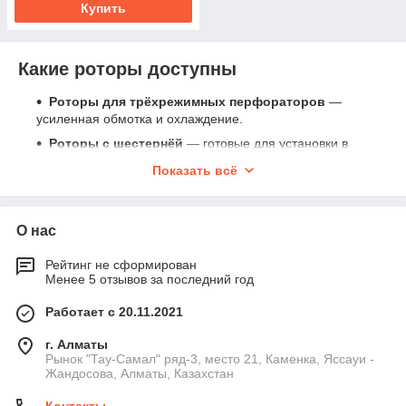
Купить
Какие роторы доступны
Роторы для трёхрежимных перфораторов
—
усиленная обмотка и охлаждение.
Роторы с шестернёй
— готовые для установки в
редуктор.
Показать всё
Роторы с подшипниками
— заводская
балансировка.
Комплекты
— ротор + статор для полной замены
О нас
мотора.
Рейтинг не сформирован
Как выбрать ротор для перфоратора
Менее 5 отзывов за последний год
Подбор выполняется по модели, длине ротора, диаметру
Работает с 20.11.2021
железа, количеству зубьев шестерни, диаметру коллектора и
посадкам под подшипники. У разных брендов отличаются
г. Алматы
шестерни, посадочные места, количество ламелей и форма
Рынок "Тау-Самал" ряд-3, место 21, Каменка, Яссауи -
коллектора — совпадение должно быть точным.
Жандосова, Алматы, Казахстан
Технические параметры роторов