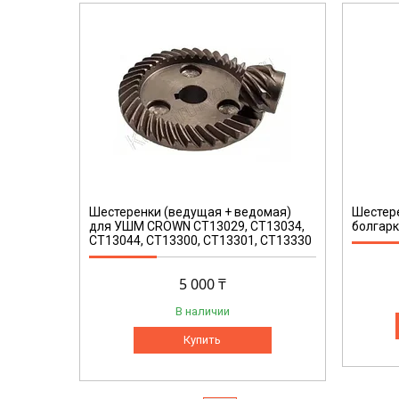
[D]
Шестеренки (ведущая + ведомая)
Шестер
для УШМ CROWN CT13029, CT13034,
болгар
CT13044, CT13300, CT13301, CT13330
5 000 ₸
В наличии
Купить