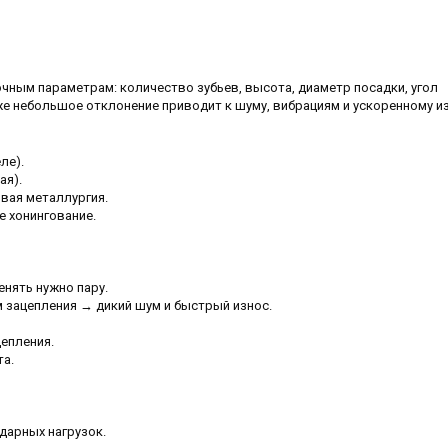
чным параметрам: количество зубьев, высота, диаметр посадки, угол
же небольшое отклонение приводит к шуму, вибрациям и ускоренному из
ле).
ая).
вая металлургия.
 хонингование.
енять нужно пару.
 зацепления → дикий шум и быстрый износ.
епления.
та.
дарных нагрузок.