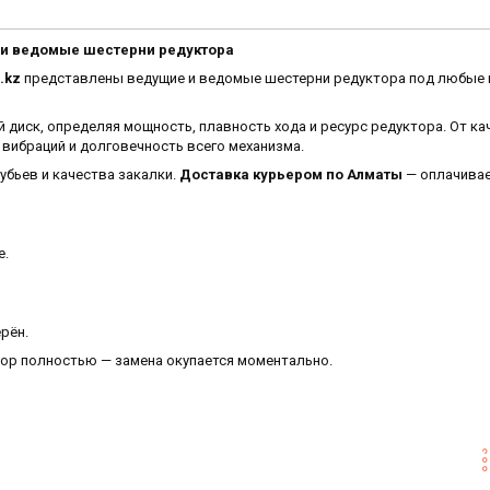
 и ведомые шестерни редуктора
.kz
представлены ведущие и ведомые шестерни редуктора под любые
 диск, определяя мощность, плавность хода и ресурс редуктора. От ка
вибраций и долговечность всего механизма.
убьев и качества закалки.
Доставка курьером по Алматы
— оплачива
е.
рён.
ор полностью — замена окупается моментально.