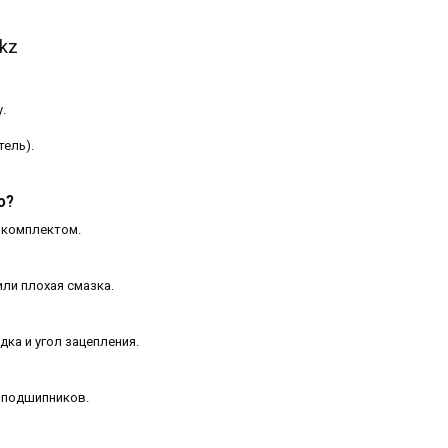
kz
.
тель).
ю?
 комплектом.
ли плохая смазка.
дка и угол зацепления.
с подшипников.