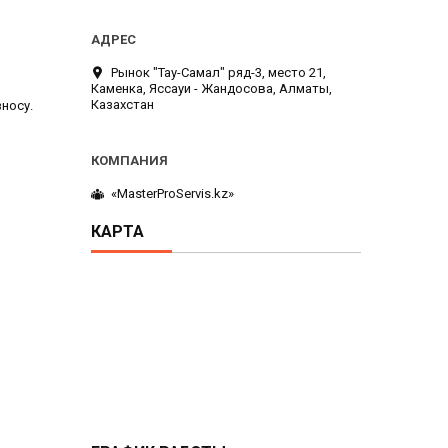
Рынок "Тау-Самал" ряд-3, место 21,
Каменка, Яссауи - Жандосова, Алматы,
Казахстан
носу.
«MasterProServis.kz»
КАРТА