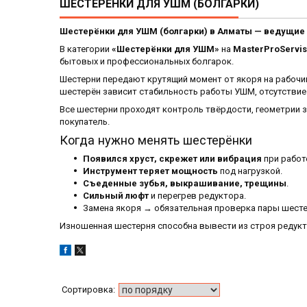
ШЕСТЕРЕНКИ ДЛЯ УШМ (БОЛГАРКИ)
Шестерёнки для УШМ (болгарки) в Алматы — ведущие
В категории
«Шестерёнки для УШМ»
на
MasterProServis
бытовых и профессиональных болгарок.
Шестерни передают крутящий момент от якоря на рабочий
шестерён зависит стабильность работы УШМ, отсутствие 
Все шестерни проходят контроль твёрдости, геометрии з
покупатель.
Когда нужно менять шестерёнки
Появился хруст, скрежет или вибрация
при работ
Инструмент теряет мощность
под нагрузкой.
Съеденные зубья, выкрашивание, трещины
.
Сильный люфт
и перегрев редуктора.
Замена якоря → обязательная проверка пары шесте
Изношенная шестерня способна вывести из строя редукт