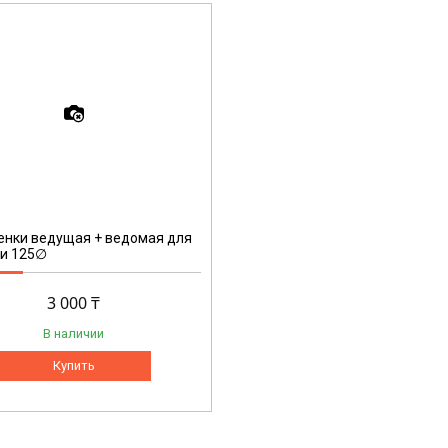
енки ведущая + ведомая для
ки 125∅
3 000 ₸
В наличии
Купить