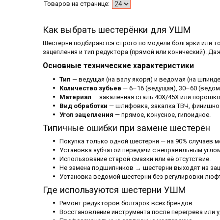
Как выбрать шестерёнки для УШМ
Шестерни подбираются строго по модели болгарки или то
зацепления и тип редуктора (прямой или конический). Да
Основные технические характеристики
Тип
— ведущая (на валу якоря) и ведомая (на шпинде
Количество зубьев
— 6–16 (ведущая), 30–60 (ведом
Материал
— закалённая сталь 40Х/45Х или порошко
Вид обработки
— шлифовка, закалка ТВЧ, финишное
Угол зацепления
— прямое, конусное, гипоидное.
Типичные ошибки при замене шестерён
Покупка только одной шестерни — на 90% случаев м
Установка зубчатой передачи с неправильным углом
Использование старой смазки или её отсутствие.
Не замена подшипников → шестерни выходят из зац
Установка ведомой шестерни без регулировки люф
Где используются шестерни УШМ
Ремонт редукторов болгарок всех брендов.
Восстановление инструмента после перегрева или у