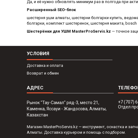
Да, и её нужно обновлять минимум раз в полгода при акт
Расширенный SEO-блок
шестерня ушм алматы, шестерни болгарки купить, ведома
болгарки, комплект шестеренок, шестерня макита, bosch 
Шестерёнки для УШМ MasterProServis.kz
— точное заце
УСЛОВИЯ
Доставка и оплата
Возврат и обмен
+7 (707) 
Рынок "Тау-Самал" ряд-3, место 21,
Отдел пр
Каменка, Яссауи - Жандосова, Алматы,
Казахстан
Магазин MasterProServis.kz — инструмент, оснастка и за
Алматы. Доставка курьером и помощь с подбором.