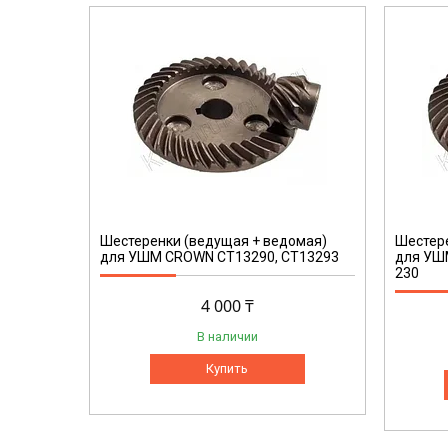
[BB]
Шестеренки (ведущая + ведомая)
Шестере
для УШМ CROWN CT13290, CT13293
для УШ
230
4 000 ₸
В наличии
Купить