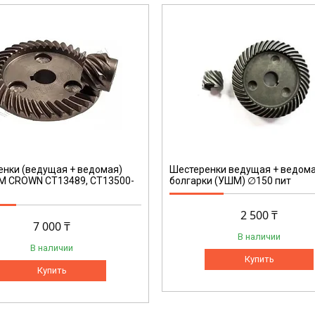
[D]
нки (ведущая + ведомая)
Шестеренки ведущая + ведом
М CROWN CT13489, CT13500-
болгарки (УШМ) ∅150 пит
2 500 ₸
7 000 ₸
В наличии
В наличии
Купить
Купить