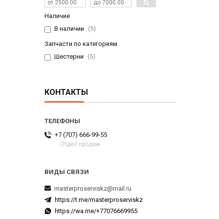
Наличие
В наличии
5
Запчасти по категориям
Шестерни
5
КОНТАКТЫ
+7 (707) 666-99-55
Отдел продаж
masterproserviskz@mail.ru
https://t.me/masterproserviskz
https://wa.me/+77076669955