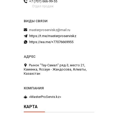
+7 (707) 666-99-55
Отдел продаж
masterproserviskz@mail.ru
https://t.me/masterproserviskz
https://wa.me/+77076669955
Рынок "Тау-Самал" ряд-3, место 21,
Каменка, Яссауи - Жандосова, Алматы,
Казахстан
«MasterProServis.kz»
КАРТА