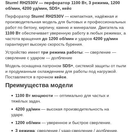
Sturm! RH2530V — перфоратор 1100 Вт, 3 режима, 1200
об/мин, 4200 уд/мин, SDS+, кейс
Перфоратор
Sturm! RH2530V
— компактная, надёжная и
производительная модель для бытовых и профессиональных
работ по бетону, кирпичу, камню и минералам. Двигатель на
1100 Вт
обеспечивает уверенную работу в любых режимах, а
частота вращения
до 1200 об/мин
и ударов
4200 уд/мин
гарантирует высокую скорость бурения.
Устройство имеет
три режима работы
: — сверление —
сверление с ударом — долбление
Модель оснащена патроном
SDS+
, системой защиты от пыли
и продуманным охлаждением для работы под нагрузкой.
Поставляется в прочном
кейсe
.
Преимущества модели
1100 Вт мощности
— оптимально для частых и
тяжёлых задач.
4200 уд/мин
— высокая производительность на
ударе.
1200 об/мин
— уверенное и быстрое сверление.
3 режима
: сверление / удар-сверление / долбление.