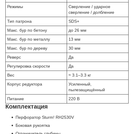
Режимы
Сверление / ударное
сверление / долбление
Тип патрона
SDS+
Макс. бур по бетону
до 26 мм
Макс. бур по металлу
13 мм
Макс. бур по дереву
30 мм
Реверс
Да
Регулировка скорости
Да
Вес
≈ 3.1–3.3 кг
Корпус редуктора
Усиленный,
пылезащищённый
Питание
220 В
Комплектация
Перфоратор Sturm! RH2530V
Боковая рукоятка
Ограничитель глубины