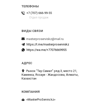
+7 (707) 666-99-55
Отдел продаж
masterproserviskz@mail.ru
https://t.me/masterproserviskz
https://wa.me/+77076669955
Рынок "Тау-Самал" ряд-3, место 21,
Каменка, Яссауи - Жандосова, Алматы,
Казахстан
«MasterProServis.kz»