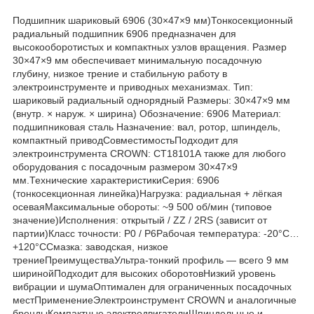
Подшипник шариковый 6906 (30×47×9 мм)Тонкосекционный
радиальный подшипник 6906 предназначен для
высокооборотистых и компактных узлов вращения. Размер
30×47×9 мм обеспечивает минимальную посадочную
глубину, низкое трение и стабильную работу в
электроинструменте и приводных механизмах. Тип:
шариковый радиальный однорядный Размеры: 30×47×9 мм
(внутр. × наруж. × ширина) Обозначение: 6906 Материал:
подшипниковая сталь Назначение: вал, ротор, шпиндель,
компактный приводСовместимостьПодходит для
электроинструмента CROWN: CT18101А также для любого
оборудования с посадочным размером 30×47×9
мм.Технические характеристикиСерия: 6906
(тонкосекционная линейка)Нагрузка: радиальная + лёгкая
осеваяМаксимальные обороты: ~9 500 об/мин (типовое
значение)Исполнения: открытый / ZZ / 2RS (зависит от
партии)Класс точности: P0 / P6Рабочая температура: -20°C…
+120°CСмазка: заводская, низкое
трениеПреимуществаУльтра-тонкий профиль — всего 9 мм
ширинойПодходит для высоких оборотовНизкий уровень
вибрации и шумаОптимален для ограниченных посадочных
местПрименениеЭлектроинструмент CROWN и аналогичные
брендыКомпактные электродвигателиШпиндельные и