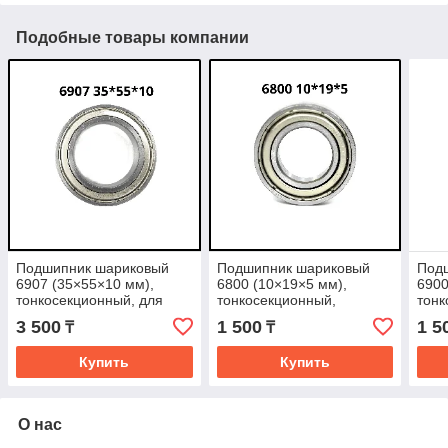
Подобные товары компании
Подшипник шариковый
Подшипник шариковый
Под
6907 (35×55×10 мм),
6800 (10×19×5 мм),
6900
тонкосекционный, для
тонкосекционный,
тонк
CT18002 / CT18026 /
высокооборотистый, для
CT13
3 500
1 500
1 5
₸
₸
CT18114 / CT18116 /
электродвигателей и
узло
CT18102
точного
Купить
Купить
О нас