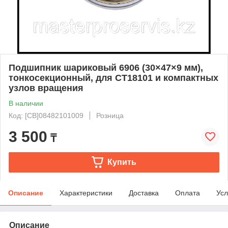
Подшипник шариковый 6906 (30×47×9 мм),
тонкосекционный, для CT18101 и компактных
узлов вращения
В наличии
Код: [CB]08482101009
Розница
3 500
₸
Купить
Описание
Характеристики
Доставка
Оплата
Усл
Описание