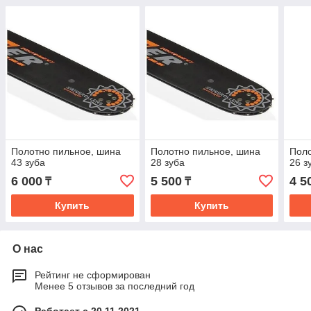
Полотно пильное, шина
Полотно пильное, шина
Поло
43 зуба
28 зуба
26 з
6 000
5 500
4 5
₸
₸
Купить
Купить
О нас
Рейтинг не сформирован
Менее 5 отзывов за последний год