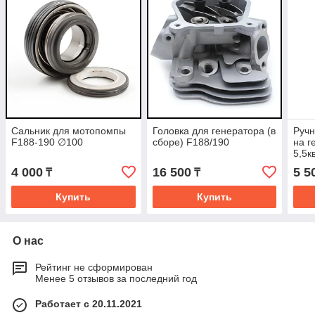
Сальник для мотопомпы
Головка для генератора (в
Ручн
F188-190 ∅100
сборе) F188/190
на г
5,5к
4 000
16 500
5 5
₸
₸
Купить
Купить
О нас
Рейтинг не сформирован
Менее 5 отзывов за последний год
Работает с 20.11.2021