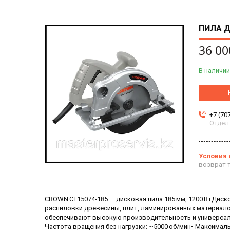
ПИЛА Д
36 00
В наличии
+7 (70
Отдел
возврат т
CROWN CT15074‑185 — дисковая пила 185 мм, 1200 ВтДиск
распиловки древесины, плит, ламинированных материало
обеспечивают высокую производительность и универсальн
Частота вращения без нагрузки: ~5000 об/мин• Максимальн