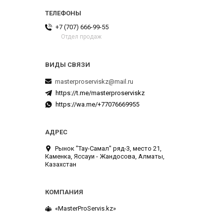
+7 (707) 666-99-55
Отдел продаж
masterproserviskz@mail.ru
https://t.me/masterproserviskz
https://wa.me/+77076669955
Рынок "Тау-Самал" ряд-3, место 21,
Каменка, Яссауи - Жандосова, Алматы,
Казахстан
«MasterProServis.kz»