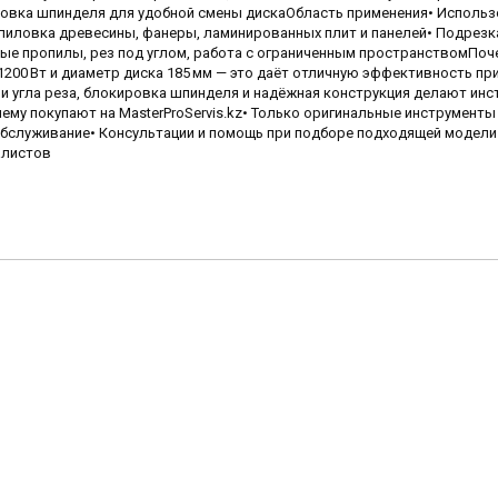
ировка шпинделя для удобной смены дискаОбласть применения• Использ
пиловка древесины, фанеры, ламинированных плит и панелей• Подрезк
ые пропилы, рез под углом, работа с ограниченным пространствомПоч
00 Вт и диаметр диска 185 мм — это даёт отличную эффективность пр
и угла реза, блокировка шпинделя и надёжная конструкция делают инс
ему покупают на MasterProServis.kz• Только оригинальные инструмент
обслуживание• Консультации и помощь при подборе подходящей модели
алистов