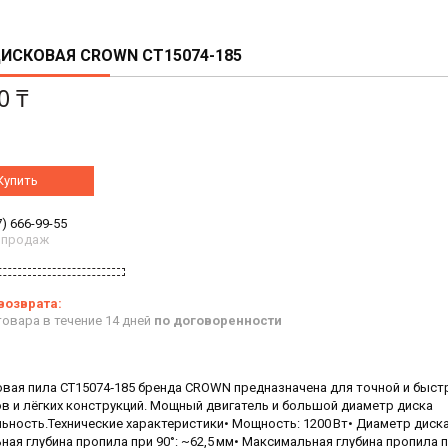
ИСКОВАЯ CROWN CT15074-185
0 ₸
Купить
7) 666-99-55
 продаж
овара в течение 14 дней
по договоренности
овая пила CT15074‑185 бренда CROWN предназначена для точной и быст
в и лёгких конструкций. Мощный двигатель и большой диаметр диска
ость.Технические характеристики• Мощность: 1200 Вт• Диаметр диска:
ая глубина пропила при 90°: ~62,5 мм• Максимальная глубина пропила п