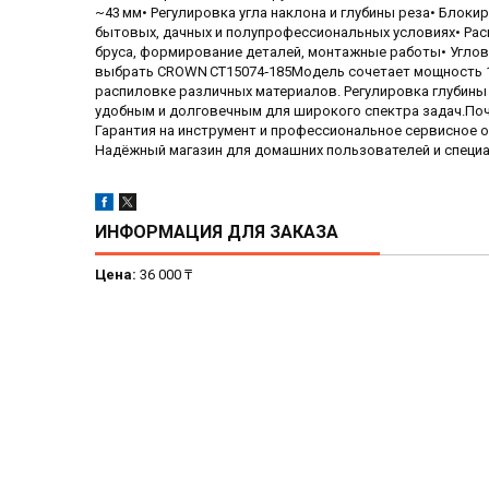
~43 мм• Регулировка угла наклона и глубины реза• Блок
бытовых, дачных и полупрофессиональных условиях• Рас
бруса, формирование деталей, монтажные работы• Углов
выбрать CROWN CT15074‑185Модель сочетает мощность 12
распиловке различных материалов. Регулировка глубины 
удобным и долговечным для широкого спектра задач.Поч
Гарантия на инструмент и профессиональное сервисное 
Надёжный магазин для домашних пользователей и специ
ИНФОРМАЦИЯ ДЛЯ ЗАКАЗА
Цена:
36 000 ₸