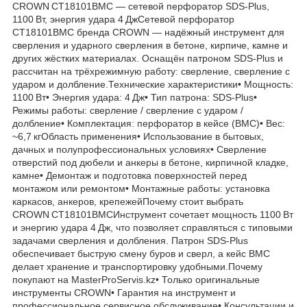
CROWN CT18101BMC — сетевой перфоратор SDS‑Plus,
1100 Вт, энергия удара 4 ДжСетевой перфоратор
CT18101BMC бренда CROWN — надёжный инструмент для
сверления и ударного сверления в бетоне, кирпиче, камне и
других жёстких материалах. Оснащён патроном SDS‑Plus и
рассчитан на трёхрежимную работу: сверление, сверление с
ударом и долбление.Технические характеристики• Мощность:
1100 Вт• Энергия удара: 4 Дж• Тип патрона: SDS‑Plus•
Режимы работы: сверление / сверление с ударом /
долбление• Комплектация: перфоратор в кейсе (BMC)• Вес:
~6,7 кгОбласть применения• Использование в бытовых,
дачных и полупрофессиональных условиях• Сверление
отверстий под дюбели и анкеры в бетоне, кирпичной кладке,
камне• Демонтаж и подготовка поверхностей перед
монтажом или ремонтом• Монтажные работы: установка
каркасов, анкеров, крепежейПочему стоит выбрать
CROWN CT18101BMCИнструмент сочетает мощность 1100 Вт
и энергию удара 4 Дж, что позволяет справляться с типовыми
задачами сверления и долбления. Патрон SDS‑Plus
обеспечивает быструю смену буров и сверл, а кейс BMC
делает хранение и транспортировку удобными.Почему
покупают на MasterProServis.kz• Только оригинальные
инструменты CROWN• Гарантия на инструмент и
профессиональное сервисное обслуживание• Консультации и