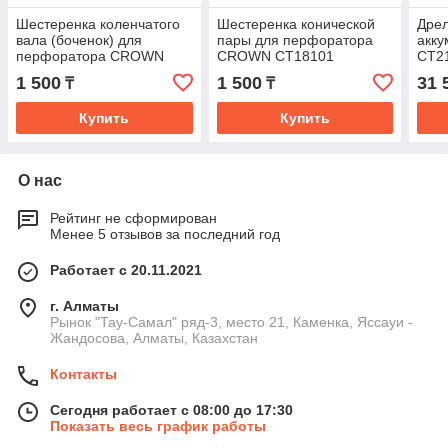
Шестеренка коленчатого
Шестеренка конической
Дрел
вала (боченок) для
пары для перфоратора
акк
перфоратора CROWN
CROWN CT18101
CT2
CTCT18101
1 500
1 500
31 
₸
₸
Купить
Купить
О нас
Рейтинг не сформирован
Менее 5 отзывов за последний год
Работает с 20.11.2021
г. Алматы
Рынок "Тау-Самал" ряд-3, место 21, Каменка, Яссауи -
Жандосова, Алматы, Казахстан
Контакты
Сегодня работает с 08:00 до 17:30
Показать весь график работы