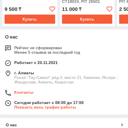
CT18024, PIT 26501
PIT 
отбойник 45/6 зубов
9 500
11 000
2 5
₸
₸
(дубликат)
Купить
Купить
О нас
Рейтинг не сформирован
Менее 5 отзывов за последний год
Работает с 20.11.2021
г. Алматы
Рынок "Тау-Самал" ряд-3, место 21, Каменка, Яссауи -
Жандосова, Алматы, Казахстан
Контакты
Сегодня работает с 08:00 до 17:00
Показать весь график работы
О нас