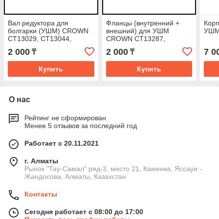
Вал редуктора для
Фланцы (внутренний +
Корп
болгарки (УШМ) CROWN
внешний) для УШМ
УШМ
CT13029, CT13044,
CROWN CT13287,
СТ13034, CT13300,
CT13305
2 000
2 000
7 0
₸
₸
CT13301, CT13330
Купить
Купить
О нас
Рейтинг не сформирован
Менее 5 отзывов за последний год
Работает с 20.11.2021
г. Алматы
Рынок "Тау-Самал" ряд-3, место 21, Каменка, Яссауи -
Жандосова, Алматы, Казахстан
Контакты
Сегодня работает с 08:00 до 17:00