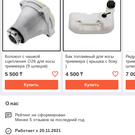
Колокол с чашкой
Бак топливный для косы
Реду
сцепления ∅26 для косы
триммера ( крышка с боку
трим
триммера (9 шлицов)
)
шли
5 500
4 500
7 0
₸
₸
Купить
Купить
О нас
Рейтинг не сформирован
Менее 5 отзывов за последний год
Работает с 20.11.2021