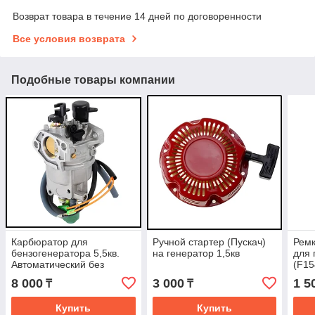
Возврат товара в течение 14 дней по договоренности
Все условия возврата
Подобные товары компании
Карбюратор для
Ручной стартер (Пускач)
Ремк
бензогенератора 5,5кв.
на генератор 1,5кв
для 
Автоматический без
(F15
флажка
8 000
3 000
1 5
₸
₸
Купить
Купить