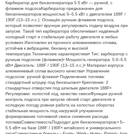
Карбюратор для бензогенератора 5.5 кВт — ручной, с
флажком подсосаКарбюратор предназначен для
бензогенераторов мощностью 5–5.5 кВт с двигателем 188F /
190F (13–15 л.с.). Оснащён ручным флажком подсоса,
который позволяет вручную регулировать подачу воздуха при
запуске. Такой тип карбюратора обеспечивает надёжный
холодный старт и стабильную работу двигателя в любых
условиях.Изготовлен из прочного алюминиевого сплава,
устойчив к вибрациям, бензину и высокой
температуре.Технические характеристики• Тип: карбюратор с
ручным подсосом (флажком)• Мощность генератора: 5.0–5.5
кВт• Двигатель: 188F / 190F (13–15 л.с.)• Материал корпуса:
алюминиевый сплав высокого качества• Управление
подсосом: ручной флажок• Подключение топлива:
стандартный штуцер под бензошланг• Крепление: 2
стандартных отверстия под шпильки двигателя 188F•
Регулировки: холостой ход, качество смесиФункции ручной
контроль подсоса при запуске лёгкий старт двигателя в
холодную погоду ровная работа на холостых оборотах
стабильная мощность под нагрузкой улучшенное
формирование топливной смеси снижение расхода
топливаСовместимостьПодходит для бензогенераторов:• 5–
5.5 кВт• на базе 188F / 190F• китайского и универсального
типаСовместимые бренды:– Forte– Werk– Huter– Patriot– Iron