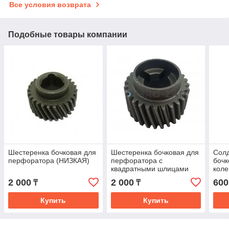
Все условия возврата
Подобные товары компании
Шестеренка бочковая для
Шестеренка бочковая для
Солд
перфоратора (НИЗКАЯ)
перфоратора с
бочк
квадратными шлицами
коле
(ВЫСОКАЯ)
пер
2 000
2 000
600
₸
₸
CT18
CT1
Купить
Купить