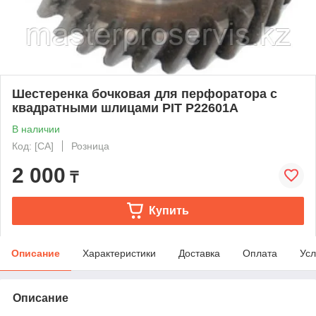
Шестеренка бочковая для перфоратора с
квадратными шлицами PIT P22601A
В наличии
Код: [CA]
Розница
2 000
₸
Купить
Описание
Характеристики
Доставка
Оплата
Усл
Описание