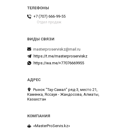
+7 (707) 666-99-55
Отдел продаж
masterproserviskz@mail.ru
https://t.me/masterproserviskz
https://wa.me/+77076669955
Рынок "Тау-Самал" ряд-3, место 21,
Каменка, Яссауи - Жандосова, Алматы,
Казахстан
«MasterProServis.kz»