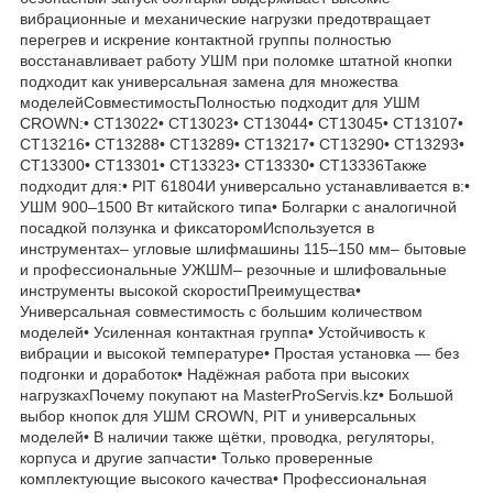
вибрационные и механические нагрузки предотвращает
перегрев и искрение контактной группы полностью
восстанавливает работу УШМ при поломке штатной кнопки
подходит как универсальная замена для множества
моделейСовместимостьПолностью подходит для УШМ
CROWN:• CT13022• CT13023• CT13044• CT13045• CT13107•
CT13216• CT13288• CT13289• CT13217• CT13290• CT13293•
CT13300• CT13301• CT13323• CT13330• CT13336Также
подходит для:• PIT 61804И универсально устанавливается в:•
УШМ 900–1500 Вт китайского типа• Болгарки с аналогичной
посадкой ползунка и фиксаторомИспользуется в
инструментах– угловые шлифмашины 115–150 мм– бытовые
и профессиональные УЖШМ– резочные и шлифовальные
инструменты высокой скоростиПреимущества•
Универсальная совместимость с большим количеством
моделей• Усиленная контактная группа• Устойчивость к
вибрации и высокой температуре• Простая установка — без
подгонки и доработок• Надёжная работа при высоких
нагрузкахПочему покупают на MasterProServis.kz• Большой
выбор кнопок для УШМ CROWN, PIT и универсальных
моделей• В наличии также щётки, проводка, регуляторы,
корпуса и другие запчасти• Только проверенные
комплектующие высокого качества• Профессиональная