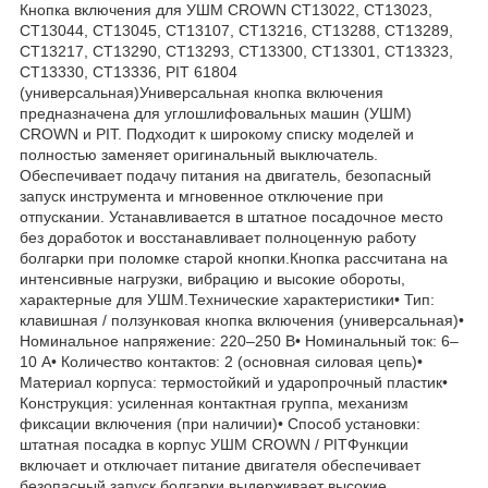
Кнопка включения для УШМ CROWN CT13022, CT13023,
CT13044, CT13045, CT13107, CT13216, CT13288, CT13289,
CT13217, CT13290, CT13293, CT13300, CT13301, CT13323,
CT13330, CT13336, PIT 61804
(универсальная)Универсальная кнопка включения
предназначена для углошлифовальных машин (УШМ)
CROWN и PIT. Подходит к широкому списку моделей и
полностью заменяет оригинальный выключатель.
Обеспечивает подачу питания на двигатель, безопасный
запуск инструмента и мгновенное отключение при
отпускании. Устанавливается в штатное посадочное место
без доработок и восстанавливает полноценную работу
болгарки при поломке старой кнопки.Кнопка рассчитана на
интенсивные нагрузки, вибрацию и высокие обороты,
характерные для УШМ.Технические характеристики• Тип:
клавишная / ползунковая кнопка включения (универсальная)•
Номинальное напряжение: 220–250 В• Номинальный ток: 6–
10 А• Количество контактов: 2 (основная силовая цепь)•
Материал корпуса: термостойкий и ударопрочный пластик•
Конструкция: усиленная контактная группа, механизм
фиксации включения (при наличии)• Способ установки:
штатная посадка в корпус УШМ CROWN / PITФункции
включает и отключает питание двигателя обеспечивает
безопасный запуск болгарки выдерживает высокие