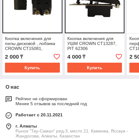
Кнопка включения для
Кнопка включения для
Кноп
пилы дисковой , лобзика
УШМ CROWN СТ13287,
пер
CROWN CT15081,
PIT 62306
CT18
СТ3631, PIT 41102
CT18
2 000
4 000
2 5
₸
₸
Купить
Купить
О нас
Рейтинг не сформирован
Менее 5 отзывов за последний год
Работает с 20.11.2021
г. Алматы
Рынок "Тау-Самал" ряд-3, место 21, Каменка, Яссауи -
Жандосова, Алматы, Казахстан