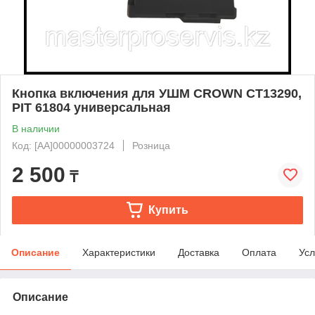
Кнопка включения для УШМ CROWN CT13290,
PIT 61804 универсальная
В наличии
Код: [AA]00000003724
Розница
2 500
₸
Купить
Описание
Характеристики
Доставка
Оплата
Усл
Описание