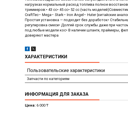
нагрузках нормальный расход топлива полное восстано
триммеров:• 43 cc• 45 cc• 52 cc (часть моделей)Совместим
CraftTec– Mega– Stark– Iron Angel– Huter (китайские а
Простая установка — подходит без доработок• Стабильны
регулировка смеси• Долгий срок службы даже при часто
под любые модели кос• В наличии шланги, праймеры, фил
доверяют мастера
ХАРАКТЕРИСТИКИ
Пользовательские характеристики
Запчасти по категориям
ИНФОРМАЦИЯ ДЛЯ ЗАКАЗА
Цена:
6 000 ₸