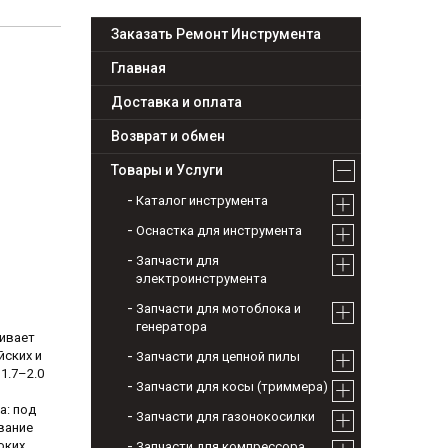
Заказать Ремонт Инструмента
Главная
Доставка и оплата
Возврат и обмен
Товары и Услуги
Каталог инструмента
Оснастка для инструмента
Запчасти для
электроинструмента
Запчасти для мотоблока и
генератора
чивает
йских и
Запчасти для цепной пилы
1.7–2.0
Запчасти для косы (триммера)
а: под
Запчасти для газонокосилки
вание
оких
Запчасти для компрессора