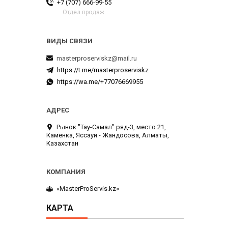
+7 (707) 666-99-55
Отдел продаж
masterproserviskz@mail.ru
https://t.me/masterproserviskz
https://wa.me/+77076669955
Рынок "Тау-Самал" ряд-3, место 21,
Каменка, Яссауи - Жандосова, Алматы,
Казахстан
«MasterProServis.kz»
КАРТА