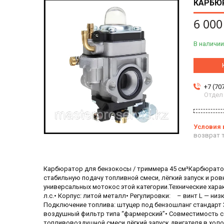
КАРБЮ
6 000
В наличии
+7 (70
Отдел
возврат т
Карбюратор для бензокосы / триммера 45 см³Карбюратор
стабильную подачу топливной смеси, лёгкий запуск и ро
универсальных мотокос этой категории.Технические харак
л.с.• Корпус: литой металл• Регулировки: – винт L — н
Подключение топлива: штуцер под бензошланг стандарт 3
воздушный фильтр типа “фармерский”• Совместимость 
топливовоздушной смеси лёгкий запуск двигателя в хол