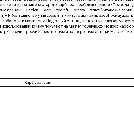
вление тяги при замене старого карбюратораСовместимостьПодходит 
ые бренды:– Garden– Forte– Procraft– Foresta– Patriot (китайские серии
налоги)– И большинство универсальных китайских триммеровПреимуществ
е обороты и мощность• Надёжный металл, не течёт и не деформируетс
м использованииПочему покупают на MasterProServis.kz• Подбор карбю
ьтры, свечи, тросы• Качественные и проверенные детали• Магазин, ко
Карбюраторы