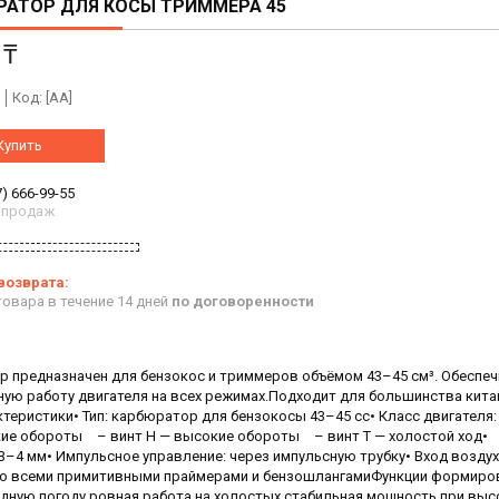
РАТОР ДЛЯ КОСЫ ТРИММЕРА 45
 ₸
Код:
[AA]
Купить
7) 666-99-55
 продаж
овара в течение 14 дней
по договоренности
 предназначен для бензокос и триммеров объёмом 43–45 см³. Обеспе
вную работу двигателя на всех режимах.Подходит для большинства кита
теристики• Тип: карбюратор для бензокосы 43–45 cc• Класс двигателя: 
изкие обороты – винт H — высокие обороты – винт T — холостой ход•
–4 мм• Импульсное управление: через импульсную трубку• Вход воздух
со всеми примитивными праймерами и бензошлангамиФункции формиро
одную погоду ровная работа на холостых стабильная мощность при выс