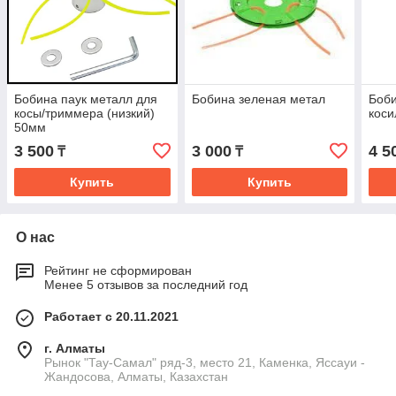
Бобина паук металл для
Бобина зеленая метал
Боби
косы/триммера (низкий)
коси
50мм
3 500
3 000
4 5
₸
₸
Купить
Купить
О нас
Рейтинг не сформирован
Менее 5 отзывов за последний год
Работает с 20.11.2021
г. Алматы
Рынок "Тау-Самал" ряд-3, место 21, Каменка, Яссауи -
Жандосова, Алматы, Казахстан