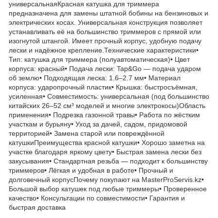
универсальнаяКрасная катушка для триммера
предназначена для замены штатной бобины на бензиновых и
электрических косах. Универсальная конструкция позволяет
устанавливать её на большинство триммеров с прямой или
изогнутой штангой. Имеет прочный корпус, удобную подачу
лески и надёжное крепление.Технические характеристики•
Тип: катушка для триммера (полуавтоматическая)• Цвет
корпуса: красный• Подача лески: Tap&Go — подача ударом
об землю• Подходящая леска: 1.6–2.7 мм• Материал
корпуса: ударопрочный пластик• Крышка: быстросъёмная,
усиленная• Совместимость: универсальная (под большинство
китайских 26–52 см³ моделей и многие электрокосы)Область
применения• Подрезка газонной травы• Работа по жёстким
участкам и бурьяну• Уход за дачей, садом, придомовой
территорией• Замена старой или повреждённой
катушкиПреимущества красной катушки• Хорошо заметна на
участке благодаря яркому цвету• Быстрая замена лески без
закусывания• Стандартная резьба — подходит к большинству
триммеров• Лёгкая и удобная в работе• Прочный и
долговечный корпусПочему покупают на MasterProServis.kz•
Большой выбор катушек под любые триммеры• Проверенное
качество• Консультации по совместимости• Гарантия и
быстрая доставка