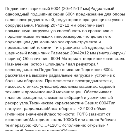
Подшипник шариковый 6004 (20×42×12 мм)Радиальный
однорядный подшипник серии 6004 предназначен для опоры
валов электродвигателей, редукторов и вращающихся узлов
оборудования. Размер 20×42×12 мм обеспечивает
повышенную нагрузочную способность по сравнению с
подшипниками меньших типоразмеров, что делает его
подходящим для мощного электроинструмента и
промышленной техники. Тип: радиальный однорядный
шариковый подшипник Размеры: 20×42×12 мм (внутр./наруж./
ширина) Обозначение: 6004 Материал: подшипниковая сталь
Назначение: ротор / шпиндель / вал редуктора /
электродвигательПодробное описаниеПодшипник 6004
рассчитан на высокие радиальные нагрузки и устойчив к
большим оборотам. Применяется в электродвигателях,
насосах, станках, углошлифовальных машинах, садовой
технике и промышленной механизации. Обеспечивает
плавное вращение, снижение вибраций и увеличенный
ресурс узла.Технические характеристикиСерия: 6004Тип
нагрузки: радиальнаяМакс. обороты: ~22 000 об/мин
(типичное значение)Класс точности: P0/P6 (зависит от
исполнения)Материал: сталь 100Cr6 или аналогРабочая
температура: -20°C…+120°CИсполнение: открытый /
закрытый (зависит от партии)Область