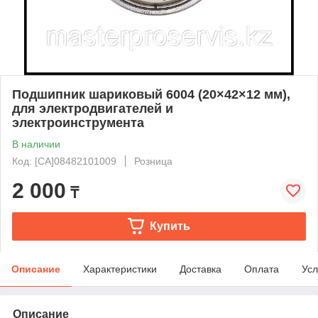
Подшипник шариковый 6004 (20×42×12 мм),
для электродвигателей и
электроинструмента
В наличии
Код: [CA]08482101009
Розница
2 000
₸
Купить
Описание
Характеристики
Доставка
Оплата
Усл
Описание