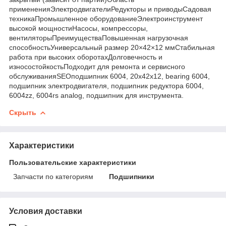
примененияЭлектродвигателиРедукторы и приводыСадовая
техникаПромышленное оборудованиеЭлектроинструмент
высокой мощностиНасосы, компрессоры,
вентиляторыПреимуществаПовышенная нагрузочная
способностьУниверсальный размер 20×42×12 ммСтабильная
работа при высоких оборотахДолговечность и
износостойкостьПодходит для ремонта и сервисного
обслуживанияSEOподшипник 6004, 20x42x12, bearing 6004,
подшипник электродвигателя, подшипник редуктора 6004,
6004zz, 6004rs analog, подшипник для инструмента.
Скрыть
Характеристики
Пользовательские характеристики
Запчасти по категориям
Подшипники
Условия доставки