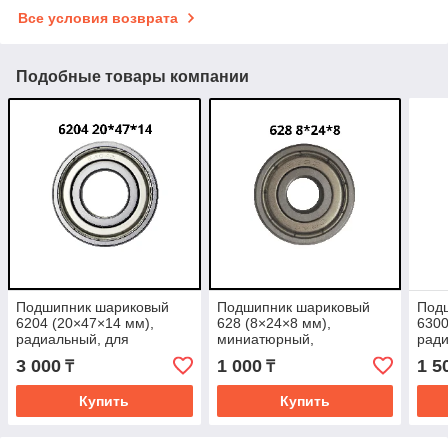
Все условия возврата
Подобные товары компании
Подшипник шариковый
Подшипник шариковый
Под
6204 (20×47×14 мм),
628 (8×24×8 мм),
6300
радиальный, для
миниатюрный,
ради
электроинструмента и
радиальный, для
элек
3 000
1 000
1 5
₸
₸
техники
электроинструмента и
мото
бытовой техники
Купить
Купить