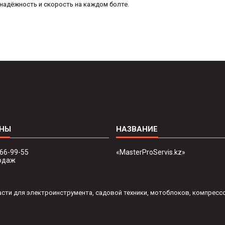
надёжность и скорость на каждом болте.
666-99-55
«MasterProServis.kz»
одаж
пчасти для электроинструмента, садовой техники, мотоблоков, компресс