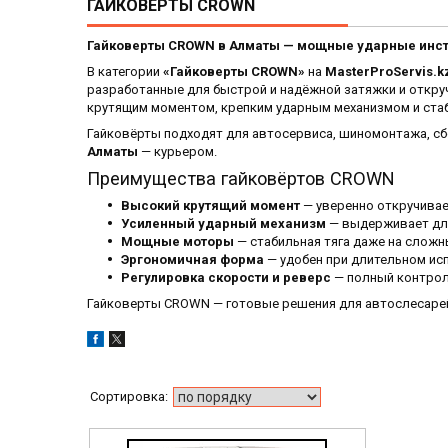
ГАЙКОВЕРТЫ CROWN
Гайковерты CROWN в Алматы — мощные ударные инстр
В категории
«Гайковерты CROWN»
на
MasterProServis.k
разработанные для быстрой и надёжной затяжки и откр
крутящим моментом, крепким ударным механизмом и стаб
Гайковёрты подходят для автосервиса, шиномонтажа, сб
Алматы
— курьером.
Преимущества гайковёртов CROWN
Высокий крутящий момент
— уверенно откручивае
Усиленный ударный механизм
— выдерживает дли
Мощные моторы
— стабильная тяга даже на сложн
Эргономичная форма
— удобен при длительном ис
Регулировка скорости и реверс
— полный контрол
Гайковерты CROWN — готовые решения для автослесарей