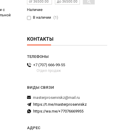
и с
Наличие
ильной
В наличии
1
КОНТАКТЫ
+7 (707) 666-99-55
Отдел продаж
masterproserviskz@mail.ru
https://t.me/masterproserviskz
https://wa.me/+77076669955