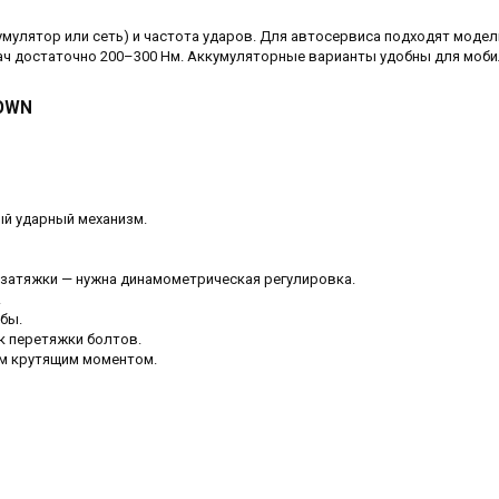
умулятор или сеть) и частота ударов. Для автосервиса подходят модел
ач достаточно 200–300 Нм. Аккумуляторные варианты удобны для моб
ROWN
ый ударный механизм.
 затяжки — нужна динамометрическая регулировка.
.
бы.
 перетяжки болтов.
м крутящим моментом.