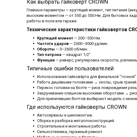
Как выбрать гайковерт CROWN
Главные параметры — крутящий момент, тип питания (акк
высоким моментом — от 350 до 550 Нм. Для бытовых зад
работы в поле или гараже.
Технические характеристики гайковертов C
Крутящий момент
— 200–550 Нм.
Частота ударов
— 2000–3000 уд/мин.
Обороты
— 0–2600 об/мин.
Тип патрона
— квадрат 1/2".
Функции
— реверс, регулировка скорости, усиленн
Типичные ошибки пользователей
Использование гайковёрта для финальной "точной"
Работа дешёвыми головками → сколы, срыв граней
Перекос головки на болте — риск повреждения резь
Закручивание слишком высокими оборотами → риск
Для прикипевших болтов выбирают модель с низки
Где используются гайковерты CROWN
Автосервисы и шиномонтаж.
Сборка и разборка металлоконструкций.
Строительные и монтажные работы.
Сельхозтехника, гаражный ремонт.