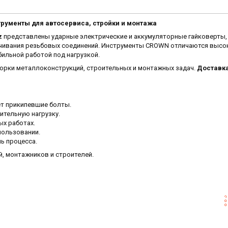
ументы для автосервиса, стройки и монтажа
z
представлены ударные электрические и аккумуляторные гайковерты,
учивания резьбовых соединений. Инструменты CROWN отличаются высо
ильной работой под нагрузкой.
орки металлоконструкций, строительных и монтажных задач.
Доставка
т прикипевшие болты.
тельную нагрузку.
ых работах.
пользовании.
ь процесса.
, монтажников и строителей.