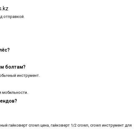
s.kz
д отправкой.
лёс?
им болтам?
 обычный инструмент.
я мобильности.
рендов?
рный гайковерт crown цена, гайковерт 1/2 crown, crown инструмент для