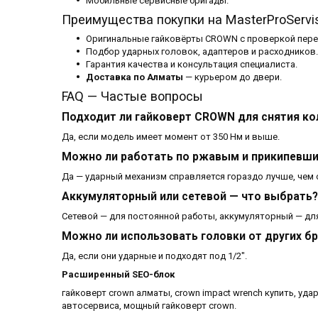
Мобильные сервисные бригады.
Преимущества покупки на MasterProServi
Оригинальные гайковёрты CROWN с проверкой пере
Подбор ударных головок, адаптеров и расходников.
Гарантия качества и консультация специалиста.
Доставка по Алматы
— курьером до двери.
FAQ — Частые вопросы
Подходит ли гайковерт CROWN для снятия ко
Да, если модель имеет момент от 350 Нм и выше.
Можно ли работать по ржавым и прикипевш
Да — ударный механизм справляется гораздо лучше, чем
Аккумуляторный или сетевой — что выбрать?
Сетевой — для постоянной работы, аккумуляторный — дл
Можно ли использовать головки от других б
Да, если они ударные и подходят под 1/2".
Расширенный SEO-блок
гайковерт crown алматы, crown impact wrench купить, уда
автосервиса, мощный гайковерт crown.