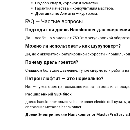
Подбор сверл, коронок и оснастки.
Гарантия качества и консультация мастера.
Доставка по Алматы
— курьером.
FAQ — Частые вопросы
Подходит ли дрель Hanskonner для сверлени
Да — особенно модели от 750 Вт с регулировкой оборото
Можно ли использовать как шуруповерт?
Да, но с аккуратной регулировкой скорости и правильной
Почему дрель греется?
Слишком большое давление, тупое сверло или работа на
Патрон люфтит — это нормально?
Нет — нужен осмотр, возможно износ патрона или посадо
Расширенный SEO-блок
дрель hanskonner алматы, hanskonner electric drill купить,
сверление металла hanskonner.
Дрели Электрические Hanskonner от MasterProServis.