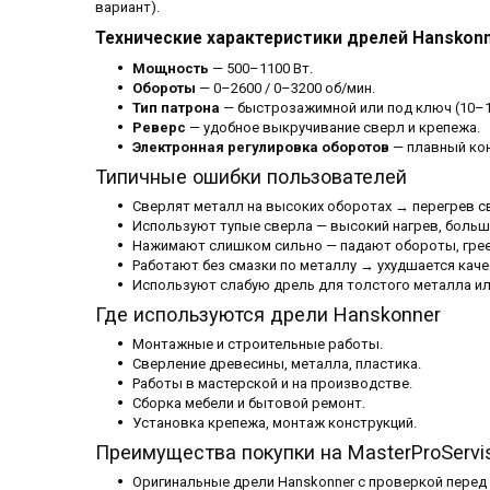
вариант).
Технические характеристики дрелей Hanskon
Мощность
— 500–1100 Вт.
Обороты
— 0–2600 / 0–3200 об/мин.
Тип патрона
— быстрозажимной или под ключ (10–1
Реверс
— удобное выкручивание сверл и крепежа.
Электронная регулировка оборотов
— плавный кон
Типичные ошибки пользователей
Сверлят металл на высоких оборотах → перегрев св
Используют тупые сверла — высокий нагрев, больш
Нажимают слишком сильно — падают обороты, грее
Работают без смазки по металлу → ухудшается каче
Используют слабую дрель для толстого металла и
Где используются дрели Hanskonner
Монтажные и строительные работы.
Сверление древесины, металла, пластика.
Работы в мастерской и на производстве.
Сборка мебели и бытовой ремонт.
Установка крепежа, монтаж конструкций.
Преимущества покупки на MasterProServi
Оригинальные дрели Hanskonner с проверкой перед