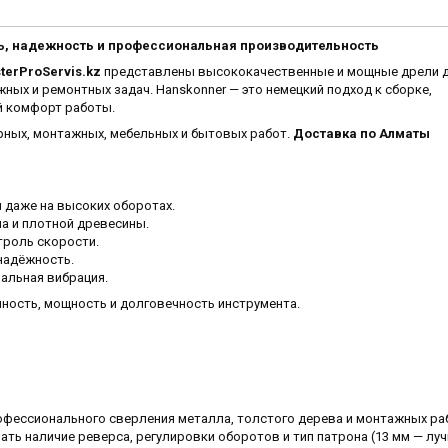
ть, надежность и профессиональная производительность
terProServis.kz
представлены высококачественные и мощные дрели 
жных и ремонтных задач. Hanskonner — это немецкий подход к сборке,
й комфорт работы.
рных, монтажных, мебельных и бытовых работ.
Доставка по Алматы
 даже на высоких оборотах.
а и плотной древесины.
роль скорости.
надёжность.
альная вибрация.
ность, мощность и долговечность инструмента.
офессионального сверления металла, толстого дерева и монтажных ра
ать наличие реверса, регулировки оборотов и тип патрона (13 мм — лу