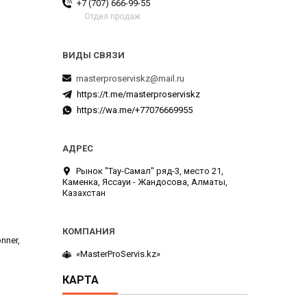
+7 (707) 666-99-55
Отдел продаж
masterproserviskz@mail.ru
https://t.me/masterproserviskz
https://wa.me/+77076669955
Рынок "Тау-Самал" ряд-3, место 21,
Каменка, Яссауи - Жандосова, Алматы,
Казахстан
nner,
«MasterProServis.kz»
КАРТА