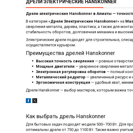
ДРЕЛИ ЭЛЕКТРИЧЕСКИЕ HANSKONNER
Дрели электрические Hanskonner в Алматы — точнос
В категории
«Дрели Электрические Hanskonner»
на
Mas
сверления металла, дерева, пластика, а также для монта
стабильность оборотов, долговечная механика и высоки
Электрические дрели подходят для строительных, слеса
осуществляется курьером.
Преимущества дрелей Hanskonner
Высокая точность сверления
— ровные отверстия
Мощные двигатели
— уверенное сверление металл
Электронная регулировка оборотов
— полный конт
Металлический редуктор
— увеличенный ресурс и 
Эргономичная конструкция
— удобный хват, миним
Дрели Hanskonner — выбор мастеров, которым важна точ
Как выбрать дрель Hanskonner
Для бытовых задач подходят модели 500–700 Вт. Для пр
оптимальны дрели от 750 до 1100 Вт. Также важно учитыв