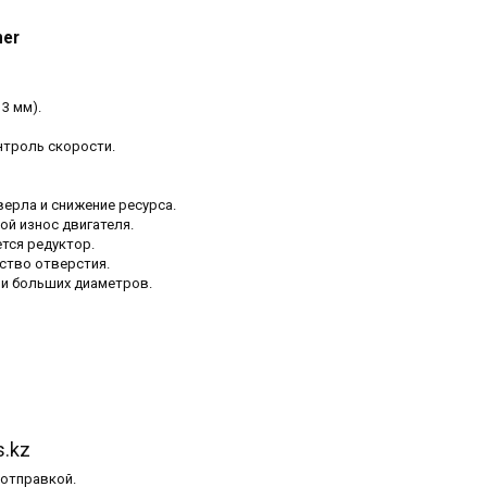
ner
3 мм).
троль скорости.
ерла и снижение ресурса.
ой износ двигателя.
тся редуктор.
ство отверстия.
ли больших диаметров.
s.kz
 отправкой.