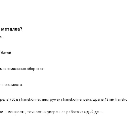
я металла?
в.
 битой.
 максимальных оборотах.
чного места.
 дрель 750 вт hanskonner, инструмент hanskonner цена, дрель 13 мм hansko
kz
— мощность, точность и уверенная работа каждый день.