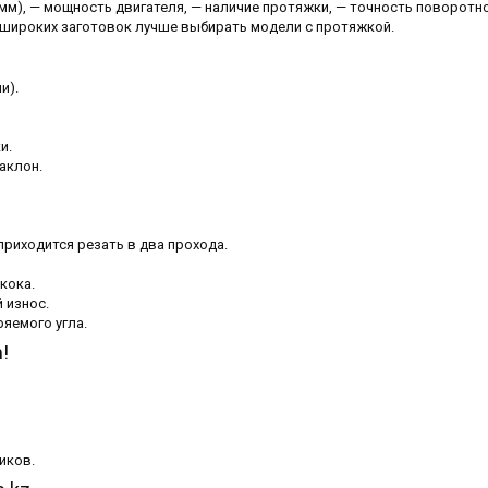
мм), — мощность двигателя, — наличие протяжки, — точность поворотн
я широких заготовок лучше выбирать модели с протяжкой.
и).
и.
аклон.
риходится резать в два прохода.
кока.
 износ.
яемого угла.
!
иков.