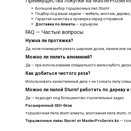
Преимущества покупки на MasterProServi
Большой выбор торцовочных пил Sturm!.
Подбор под ваши задачи — мебель, монтаж, дерево,
Гарантия качества и проверка перед отправкой.
Доставка по Алматы
— курьером.
FAQ — Частые вопросы
Нужна ли протяжка?
Да, если планируете резать широкие доски, панели или л
Можно ли пилить алюминий?
Да — при использовании специального мелкозубого диска
Как добиться чистого реза?
Использовать качественный диск + не толкать пилу сли
Можно ли пилой Sturm! работать по дереву и
Да — подходят под большинство строительных задач.
Расширенный SEO-блок
торцовочная пила sturm алматы, монтажная пила sturm, сту
Торцовочные пилы Sturm! от MasterProServis.kz
— точ