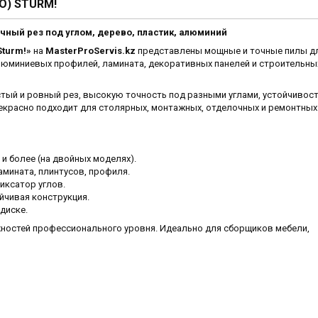
) STURM!
чный рез под углом, дерево, пластик, алюминий
Sturm!»
на
MasterProServis.kz
представлены мощные и точные пилы д
алюминиевых профилей, ламината, декоративных панелей и строительны
тый и ровный рез, высокую точность под разными углами, устойчивост
екрасно подходит для столярных, монтажных, отделочных и ремонтных
 и более (на двойных моделях).
мината, плинтусов, профиля.
иксатор углов.
йчивая конструкция.
диске.
ожностей профессионального уровня. Идеально для сборщиков мебели,