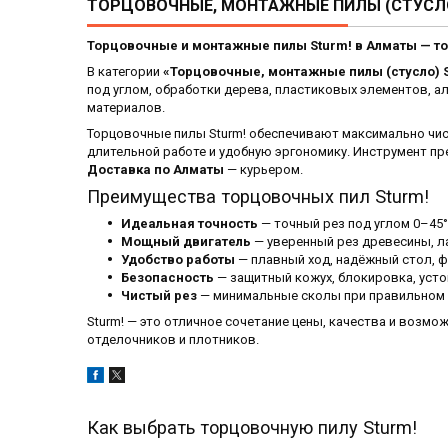
ТОРЦОВОЧНЫЕ, МОНТАЖНЫЕ ПИЛЫ (СТУСЛО
Торцовочные и монтажные пилы Sturm! в Алматы — то
В категории
«Торцовочные, монтажные пилы (стусло) 
под углом, обработки дерева, пластиковых элементов, 
материалов.
Торцовочные пилы Sturm! обеспечивают максимально чис
длительной работе и удобную эргономику. Инструмент пр
Доставка по Алматы
— курьером.
Преимущества торцовочных пил Sturm!
Идеальная точность
— точный рез под углом 0–45°
Мощный двигатель
— уверенный рез древесины, ла
Удобство работы
— плавный ход, надёжный стол, ф
Безопасность
— защитный кожух, блокировка, усто
Чистый рез
— минимальные сколы при правильном 
Sturm! — это отличное сочетание цены, качества и возм
отделочников и плотников.
Как выбрать торцовочную пилу Sturm!