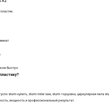
s.kz
 пластик.
аминат.
.
шком быстро.
 пластику?
сло sturm купить, sturm miter saw, sturm торцовка, циркулярная пила stu
ность, мощность и профессиональный результат.