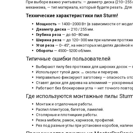
При выборе важно учитывать: — диаметр диска (210–255 
механизма, — тип материала, который будете резать. Дл
Технические характеристики пил Sturm!
Мощность
— 1400–2000 Вт (в зависимости от модел
Диаметр диска
— 210 / 255 мм.
Глубина реза
— до 60–80 мм.
Ширина реза
— до 120–300 мм при наличии протяжк
Угол реза
— 0–45°, на некоторых моделях двойной н
Обороты
— 4500–5200 об/мин.
Типичные ошибки пользователей
Выбирают пилу без протяжки для широких досок — п
Используют тупой диск → сколы и перегрев.
Неправильно фиксируют заготовку — опасность отс
Ставят диски для дерева на алюминий — ускоренный
Работают без блокировки угла — нет точного повтор
Где используются монтажные пилы Sturm
Монтаж и отделочные работы.
Распил плинтусов, багетов, ламелей.
Столярные и плотницкие работы.
Резка мебели, рамок, карнизов, профилей.
Рез под разные углы при установке коробов, наличн