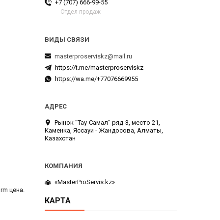
+7 (707) 666-99-55
Отдел продаж
masterproserviskz@mail.ru
https://t.me/masterproserviskz
https://wa.me/+77076669955
Рынок "Тау-Самал" ряд-3, место 21,
Каменка, Яссауи - Жандосова, Алматы,
Казахстан
«MasterProServis.kz»
rm цена.
КАРТА