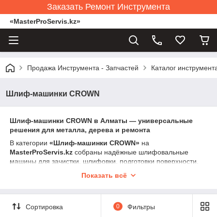
Заказать Ремонт Инструмента
«MasterProServis.kz»
Продажа Инструмента - Запчастей
Каталог инструмент
Шлиф-машинки CROWN
Шлиф-машинки CROWN в Алматы — универсальные
решения для металла, дерева и ремонта
В категории
«Шлиф-машинки CROWN»
на
MasterProServis.kz
собраны надёжные шлифовальные
машины для зачистки, шлифовки, подготовки поверхности,
удаления старого покрытия, работы с металлом, деревом,
Показать всё
бетоном и другими материалами.
Инструменты CROWN сочетают мощность, устойчивость и
удобство в работе — они подходят как для домашних
Сортировка
0
Фильтры
мастерских, так и для строительных и ремонтных задач.