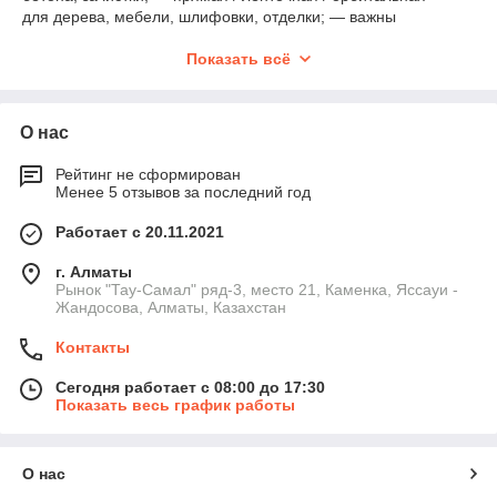
для дерева, мебели, шлифовки, отделки; — важны
мощность, тип диска/шкурки, эргономика и баланс.
Показать всё
Технические параметры шлиф-машинок CROWN
Мощность
— 600–2000 Вт (в зависимости от
модели).
О нас
Тип
— угловая, прямая, орбитальная, ленточная.
Рейтинг не сформирован
Диаметр диска / размер шлиф-подошвы
—
Менее 5 отзывов за последний год
стандартные (115 / 125 / 150 / 180 мм) или шлиф-
подошва.
Работает с 20.11.2021
Стабильность оборотов и защита
— важны при
г. Алматы
нагрузке и длительной работе.
Рынок "Тау-Самал" ряд-3, место 21, Каменка, Яссауи -
Система вентиляции и защиты мотора
— для
Жандосова, Алматы, Казахстан
долгого срока службы.
Контакты
Распространённые ошибки
Сегодня работает с 08:00 до 17:30
Слабая модель для тяжёлой зачистки → мотор
Показать весь график работы
греется, редуктор страдает.
Неподходящий абразив или шкурка → плохо
снимается материал, шлифовка неэффективна.
О нас