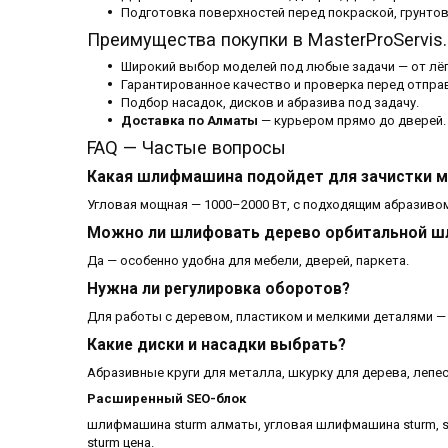
Подготовка поверхностей перед покраской, грунтов
Преимущества покупки в MasterProServis.
Широкий выбор моделей под любые задачи — от лёг
Гарантированное качество и проверка перед отпра
Подбор насадок, дисков и абразива под задачу.
Доставка по Алматы
— курьером прямо до дверей.
FAQ — Частые вопросы
Какая шлифмашина подойдет для зачистки м
Угловая мощная — 1000–2000 Вт, с подходящим абразиво
Можно ли шлифовать дерево орбитальной 
Да — особенно удобна для мебели, дверей, паркета.
Нужна ли регулировка оборотов?
Для работы с деревом, пластиком и мелкими деталями — п
Какие диски и насадки выбрать?
Абразивные круги для металла, шкурку для дерева, лепе
Расширенный SEO-блок
шлифмашина sturm алматы, угловая шлифмашина sturm, st
sturm цена.