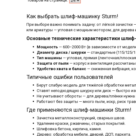
Как выбрать шлиф-машинку Sturm!
При выборе важно понимать задачу: от лёгкой зачистки 
или арматуры — угловая с мощным мотором; для дерева 
Основные технические характеристики шлиф
Мощность
— 600–2000 Вт (в зависимости от модели
Диаметр диска / шкурки
— стандартные (115/125/15
Тип машины
— угловая, прямая (ленточная/плоская
Защита от пыли
— корпус и вентиляция рассчитаны 
Удобство хвата и баланс
— сниженная вибрация, ко
Типичные ошибки пользователей
Берут слабую модель для тяжёлой обработки метал
Ставят неподходящую шкурку или диск — быстро изн
Не учитывают обороты — для дерева/плёнки нужна 
Работают без защиты — много пыли, искр, риск тра
Где применяются шлиф-машинки Sturm!
Зачистка металлоконструкций, сварных швов.
Удаление краски, ржавчины, старых покрытий.
Шлифовка бетона, кирпича, камня.
Дерево: обработка мебели, дверей, ДСП, паркета.