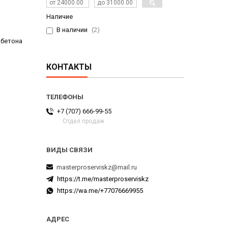
Наличие
В наличии
2
 бетона
КОНТАКТЫ
+7 (707) 666-99-55
Отдел продаж
masterproserviskz@mail.ru
https://t.me/masterproserviskz
https://wa.me/+77076669955