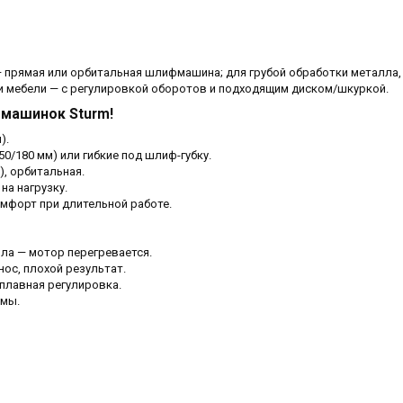
— прямая или орбитальная шлифмашина; для грубой обработки металла,
и мебели — с регулировкой оборотов и подходящим диском/шкуркой.
-машинок Sturm!
).
0/180 мм) или гибкие под шлиф-губку.
), орбитальная.
на нагрузку.
мфорт при длительной работе.
ла — мотор перегревается.
ос, плохой результат.
плавная регулировка.
вмы.