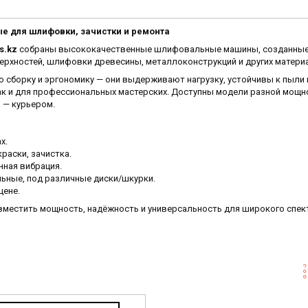
 для шлифовки, зачистки и ремонта
s.kz
собраны высококачественные шлифовальные машины, созданные
оверхностей, шлифовки древесины, металлоконструкций и других матери
 сборку и эргономику — они выдерживают нагрузку, устойчивы к пыли 
так и для профессиональных мастерских. Доступны модели разной мощн
ы
— курьером.
х.
краски, зачистка.
нная вибрация.
льные, под различные диски/шкурки.
цене.
вместить мощность, надёжность и универсальность для широкого спект