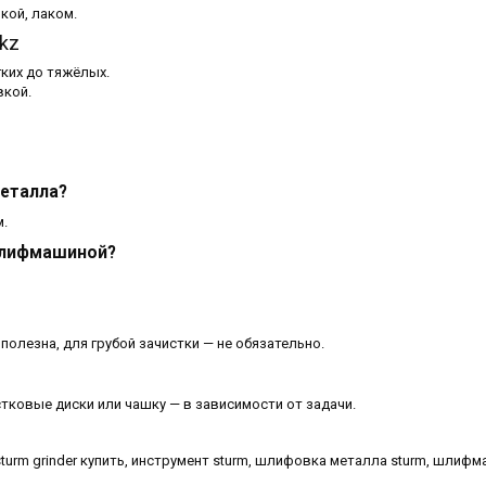
кой, лаком.
kz
ких до тяжёлых.
вкой.
еталла?
м.
шлифмашиной?
олезна, для грубой зачистки — не обязательно.
стковые диски или чашку — в зависимости от задачи.
urm grinder купить, инструмент sturm, шлифовка металла sturm, шлиф