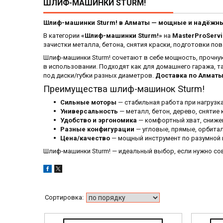
ШЛИФ-МАШИНКИ STURM!
Шлиф-машинки Sturm! в Алматы — мощные и надёжные
В категории
«Шлиф-машинки Sturm!»
на
MasterProServi
зачистки металла, бетона, снятия краски, подготовки п
Шлиф-машинки Sturm! сочетают в себе мощность, прочную
в использовании. Подходят как для домашнего гаража, 
под диски/губки разных диаметров.
Доставка по Алмат
Преимущества шлиф-машинок Sturm!
Сильные моторы
— стабильная работа при нагрузка
Универсальность
— металл, бетон, дерево, снятие 
Удобство и эргономика
— комфортный хват, сниже
Разные конфигурации
— угловые, прямые, орбита
Цена/качество
— мощный инструмент по разумной 
Шлиф-машинки Sturm! — идеальный выбор, если нужно со