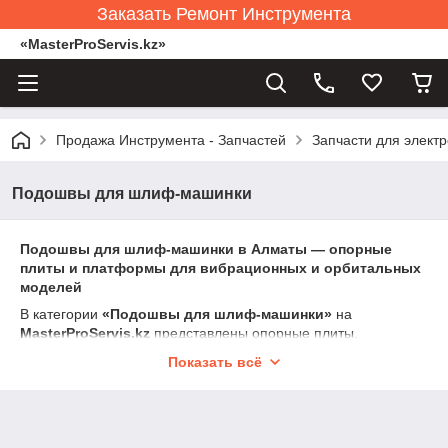
Заказать Ремонт Инструмента
«MasterProServis.kz»
Продажа Инструмента - Запчастей
Запчасти для элект
Подошвы для шлиф-машинки
Подошвы для шлиф-машинки в Алматы — опорные
плиты и платформы для вибрационных и орбитальных
моделей
В категории
«Подошвы для шлиф-машинки»
на
MasterProServis.kz
представлены опорные плиты,
платформы и подошвы для орбитальных (эксцентриковых),
Показать всё
вибрационных и дельта-шлифмашин. Подошва является
ключевым элементом, который передаёт движение
эксцентрика на абразивный материал и определяет качество
шлифования.