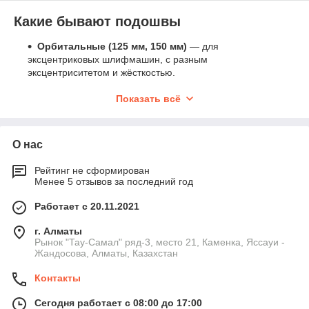
Какие бывают подошвы
Орбитальные (125 мм, 150 мм)
— для
эксцентриковых шлифмашин, с разным
эксцентриситетом и жёсткостью.
Вибрационные (прямоугольные)
— 93×185 мм,
Показать всё
90×180 мм и др.
Дельта-подошвы (треугольные)
— для углов и
труднодоступных мест.
О нас
Жёсткие
— для агрессивной съёмки.
Рейтинг не сформирован
Мягкие
— для финишной, деликатной шлифовки.
Менее 5 отзывов за последний год
Усиленные
— с армированием и высокой
виброустойчивостью.
Работает с 20.11.2021
Как выбрать подошву для шлиф-
г. Алматы
машинки
Рынок "Тау-Самал" ряд-3, место 21, Каменка, Яссауи -
Жандосова, Алматы, Казахстан
Подошва выбирается по типу шлифмашины, диаметру или
размеру платформы, количеству и расположению отверстий
Контакты
для пылеотвода, типу крепления (винтовое, болтовое,
центральная гайка) и жёсткости материала.
Сегодня работает с 08:00 до 17:00