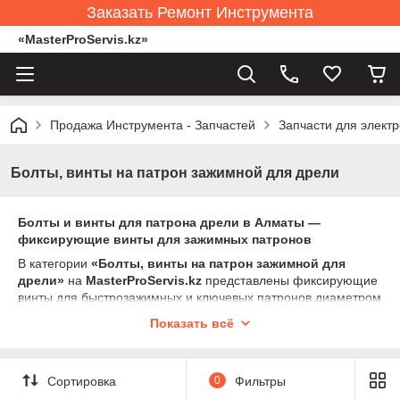
Заказать Ремонт Инструмента
«MasterProServis.kz»
Продажа Инструмента - Запчастей
Запчасти для элект
Болты, винты на патрон зажимной для дрели
Болты и винты для патрона дрели в Алматы —
фиксирующие винты для зажимных патронов
В категории
«Болты, винты на патрон зажимной для
дрели»
на
MasterProServis.kz
представлены фиксирующие
винты для быстрозажимных и ключевых патронов диаметром
10–13 мм. Эти винты предотвращают самораскручивание
Показать всё
патрона при работе, особенно в режиме реверса.
Фиксирующий болт — обязательный элемент конструкции
патрона. При его износе или потере патрон может
Сортировка
0
Фильтры
откручиваться, давать люфт, а в отдельных случаях —