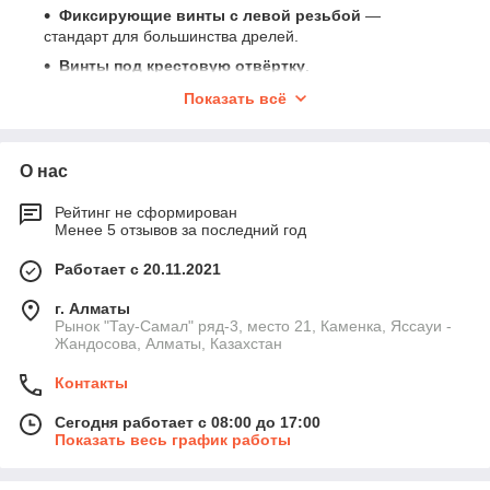
Фиксирующие винты с левой резьбой
—
стандарт для большинства дрелей.
Винты под крестовую отвёртку
.
Винты под шестигранник
— более надёжная
Показать всё
посадка.
Усиленные болты
— для ударных дрелей и
повышенной нагрузки.
О нас
Винты для патронов 10 мм и 13 мм
.
Рейтинг не сформирован
Как выбрать винт для патрона
Менее 5 отзывов за последний год
Главные параметры при подборе: длина винта, тип резьбы
Работает с 20.11.2021
(чаще всего — левая), форма шлица, диаметр резьбы и
совместимость с конкретным патроном (UNF, B10/B12).
г. Алматы
Рынок "Тау-Самал" ряд-3, место 21, Каменка, Яссауи -
Технические параметры фиксирующих болтов
Жандосова, Алматы, Казахстан
Резьба
— левая, предотвращает
Контакты
самораскручивание.
Диаметр
— под 10 мм / 13 мм патроны.
Сегодня работает с 08:00 до 17:00
Показать весь график работы
Шлиц
— PH крест, шестигранник, реже TORX.
Материал
— закалённая сталь, стойкая к срезу.