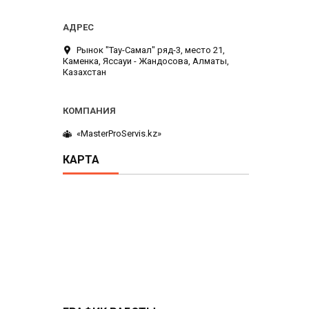
Рынок "Тау-Самал" ряд-3, место 21,
Каменка, Яссауи - Жандосова, Алматы,
Казахстан
«MasterProServis.kz»
КАРТА