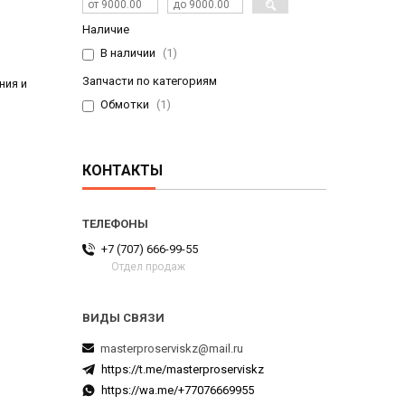
Наличие
В наличии
1
Запчасти по категориям
ния и
Обмотки
1
КОНТАКТЫ
+7 (707) 666-99-55
Отдел продаж
masterproserviskz@mail.ru
https://t.me/masterproserviskz
https://wa.me/+77076669955