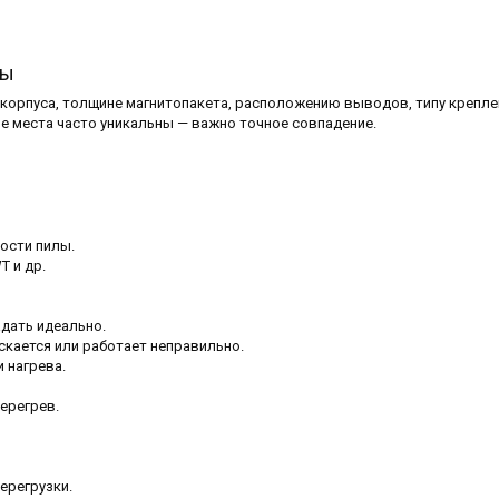
лы
корпуса, толщине магнитопакета, расположению выводов, типу крепле
е места часто уникальны — важно точное совпадение.
ости пилы.
T и др.
дать идеально.
скается или работает неправильно.
 нагрева.
ерегрев.
ерегрузки.