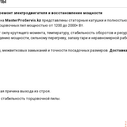
ИЛЫ
 ремонт электродвигателя и восстановление мощности
на
MasterProServis.kz
представлены статорные катушки и полностью
цовочных пил мощностью от 1200 до 2000+ Вт.
 силу крутящего момента, температуру, стабильность оборотов и ресу
ению мощности, сильному перегреву, запаху гари и неравномерной раб
и, межвитковых замыканий и точности посадочных размеров.
Доставка
ая причина выхода из строя.
 стабильность торцовочной пилы.