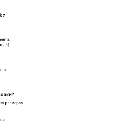
kz
ента.
тель).
ьше.
новки?
по размерам.
не.