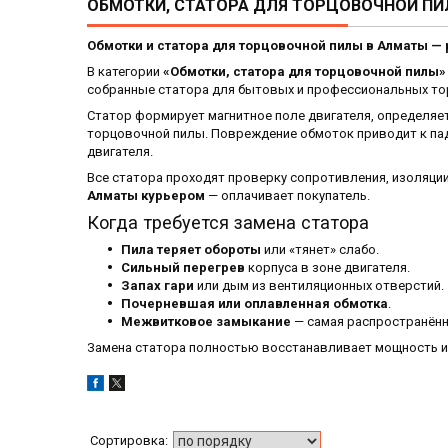
ОБМОТКИ, СТАТОРА ДЛЯ ТОРЦОВОЧНОЙ П
Обмотки и статора для торцовочной пилы в Алматы —
В категории
«Обмотки, статора для торцовочной пилы»
собранные статора для бытовых и профессиональных тор
Статор формирует магнитное поле двигателя, определяет
торцовочной пилы. Повреждение обмоток приводит к пад
двигателя.
Все статора проходят проверку сопротивления, изоляци
Алматы курьером
— оплачивает покупатель.
Когда требуется замена статора
Пила теряет обороты
или «тянет» слабо.
Сильный перегрев
корпуса в зоне двигателя.
Запах гари
или дым из вентиляционных отверстий.
Почерневшая или оплавленная обмотка
.
Межвитковое замыкание
— самая распространённ
Замена статора полностью восстанавливает мощность и