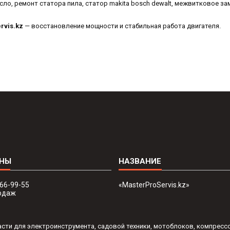
сло, ремонт статора пила, статор makita bosch dewalt, межвитковое з
rvis.kz
— восстановление мощности и стабильная работа двигателя.
666-99-55
«MasterProServis.kz»
одаж
пчасти для электроинструмента, садовой техники, мотоблоков, компресс