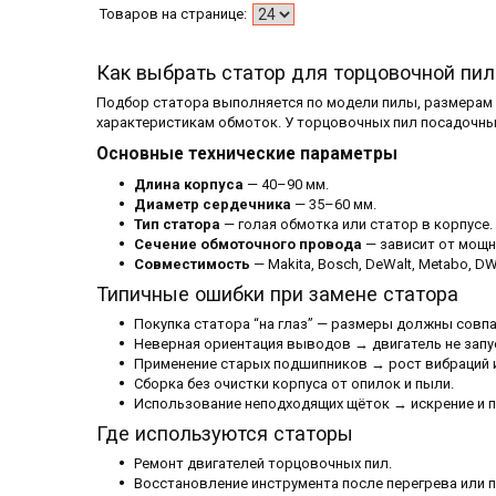
Как выбрать статор для торцовочной пи
Подбор статора выполняется по модели пилы, размерам 
характеристикам обмоток. У торцовочных пил посадочны
Основные технические параметры
Длина корпуса
— 40–90 мм.
Диаметр сердечника
— 35–60 мм.
Тип статора
— голая обмотка или статор в корпусе.
Сечение обмоточного провода
— зависит от мощн
Совместимость
— Makita, Bosch, DeWalt, Metabo, DW
Типичные ошибки при замене статора
Покупка статора “на глаз” — размеры должны совпа
Неверная ориентация выводов → двигатель не запу
Применение старых подшипников → рост вибраций и
Сборка без очистки корпуса от опилок и пыли.
Использование неподходящих щёток → искрение и п
Где используются статоры
Ремонт двигателей торцовочных пил.
Восстановление инструмента после перегрева или п