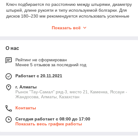
Ключ подбирается по расстоянию между штырями, диаметру
штырей, длине рукояти и типу используемой болгарки. Для
дисков 180–230 мм рекомендуется использовать усиленные
ключи для повышенного усилия затяжки.
Показать всё
Основные технические параметры
Расстояние между штырями
— 18–30 мм.
Диаметр штырей
— 4–6 мм.
О нас
Длина ключа
— 80–220 мм (удлинённые для
Рейтинг не сформирован
больших УШМ).
Менее 5 отзывов за последний год
Материал
— сталь 45, закалённая
Работает с 20.11.2021
инструментальная сталь.
Типы
— двухштырьковый, регулируемый
г. Алматы
универсальный, усиленный.
Рынок "Тау-Самал" ряд-3, место 21, Каменка, Яссауи -
Жандосова, Алматы, Казахстан
Типичные ошибки при использовании
ключей
Контакты
Использование ключа с неподходящим расстоянием
Сегодня работает с 08:00 до 17:00
между штырями.
Показать весь график работы
Слишком сильная затяжка гайки → повышенный риск
закусывания.