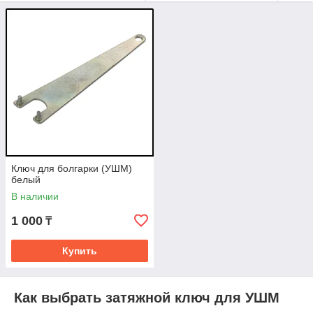
типов дисков — отрезных, зачистных, шлифовальных и
лепестковых.
В наличии ключи под большинство УШМ с резьбой
М10
и
М14
.
Доставка по Алматы курьером
— оплачивает
покупатель.
Когда нужен новый затяжной ключ
Стерлись или погнулись штырьки
на ключе.
Не подходит расстояние
между штырями и
отверстиями фланца.
Закусило гайку
и требуется большее усилие.
Ключ для болгарки (УШМ)
Утеря родного ключа от болгарки.
белый
В наличии
Работа с УШМ высокой мощности — нужен
усиленный ключ.
1 000
₸
Купить
Как выбрать затяжной ключ для УШМ