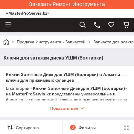
Заказать Ремонт Инструмента
«MasterProServis.kz»
Продажа Инструмента - Запчастей
Запчасти для элект
Ключи для затяжки диска УШМ (болгарки)
Ключи Затяжные Диск для УШМ (Болгарки) в Алматы —
ключи для прижимных фланцев
В категории
«Ключи Затяжные Диск для УШМ (Болгарки)»
на
MasterProServis.kz
представлены универсальные и
фирменные шпиндельные ключи, которые используются для
затяжки и откручивания прижимной гайки диска.
Показать всё
Затяжной ключ обеспечивает правильное усилие фиксации,
предотвращает проскальзывание диска, снижает риск
биения и повышает безопасность работы болгарки. Ключ
Сортировка
0
Фильтры
необходим при установке, замене и обслуживании любых