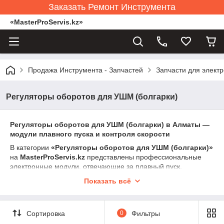
Заказать Ремонт Инструмента
«MasterProServis.kz»
Продажа Инструмента - Запчастей
Запчасти для элект
Регуляторы оборотов для УШМ (болгарки)
Регуляторы оборотов для УШМ (болгарки) в Алматы —
модули плавного пуска и контроля скорости
В категории
«Регуляторы оборотов для УШМ (болгарки)»
на
MasterProServis.kz
представлены профессиональные
электронные модули, отвечающие за плавный пуск,
регулировку скорости и стабильность вращения диска. Эти
Показать всё
элементы являются критически важными для безопасности и
правильной работы УШМ.
Регуляторы подходят для бытовых и профессиональных
Сортировка
0
Фильтры
болгарок мощностью от 650 до 2500 Вт. В ассортименте —