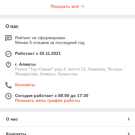
магнитопровода, форма посадочных ушей, сечение провода
Показать всё
и количество витков. Даже небольшое несоответствие
приводит к перегреву, вибрациям и снижению мощности.
Основные технические характеристики
О нас
Длина корпуса
— 35–80 мм.
Рейтинг не сформирован
Диаметр магнитопровода
— 28–55 мм.
Менее 5 отзывов за последний год
Тип исполнения
— голая обмотка, статор в корпусе,
статорный блок.
Работает с 20.11.2021
Количество витков и диаметр провода
— зависит
г. Алматы
от мощности УШМ.
Рынок "Тау-Самал" ряд-3, место 21, Каменка, Яссауи -
Совместимость
— Makita, Bosch, DeWalt, Metabo,
Жандосова, Алматы, Казахстан
Hitachi и др.
Контакты
Типичные ошибки при замене статора
Сегодня работает с 08:00 до 17:30
Покупка «похожего» статора — размеры должны
Показать весь график работы
совпадать до миллиметра.
Установка обмотки с неправильным количеством
витков → перегрев и потеря мощности.
О нас
Использование старой изоляции → пробой на
корпус.
Контакты