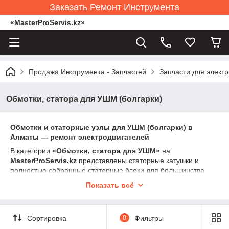
Заказать Ремонт Инструмента
«MasterProServis.kz»
Продажа Инструмента - Запчастей
Запчасти для элект
Обмотки, статора для УШМ (болгарки)
Обмотки и статорные узлы для УШМ (болгарки) в
Алматы — ремонт электродвигателей
В категории
«Обмотки, статора для УШМ»
на
MasterProServis.kz
представлены статорные катушки и
полностью собранные статорные блоки для большинства
бытовых и профессиональных УШМ мощностью 600–2600
Показать всё
Вт.
Статор формирует магнитное поле, в котором вращается
якорь. От его состояния зависит мощность, стабильность
Сортировка
0
Фильтры
оборотов, нагрев и срок службы электродвигателя.