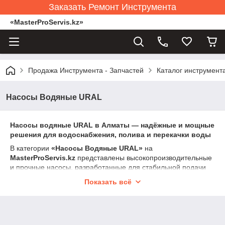
Заказать Ремонт Инструмента
«MasterProServis.kz»
Продажа Инструмента - Запчастей
Каталог инструмент
Насосы Водяные URAL
Насосы водяные URAL в Алматы — надёжные и мощные
решения для водоснабжения, полива и перекачки воды
В категории
«Насосы Водяные URAL»
на
MasterProServis.kz
представлены высокопроизводительные
и прочные насосы, разработанные для стабильной подачи
воды из колодцев, скважин, резервуаров и открытых
Показать всё
источников. URAL — это усиленные двигатели, качественная
гидравлика и высокая устойчивость к длительным нагрузкам.
Насосы подходят для частного дома, дачи, теплиц, систем
полива и бытового водоснабжения.
Доставка по Алматы
—