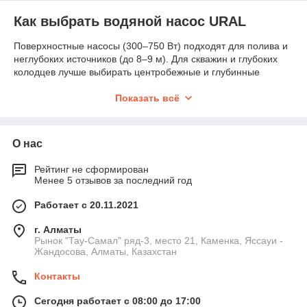
Как выбрать водяной насос URAL
Поверхностные насосы (300–750 Вт) подходят для полива и
неглубоких источников (до 8–9 м). Для скважин и глубоких
колодцев лучше выбирать центробежные и глубинные
модели 1.1–1.5 кВт. Обязательно учтите высоту подъёма и
требуемый напор.
Показать всё
Технические характеристики насосов URAL
Мощность
— 300–1500 Вт.
О нас
Производительность
— 20–80 л/мин.
Рейтинг не сформирован
Высота подъёма
— 20–60 м (по модели).
Менее 5 отзывов за последний год
Типы
— поверхностные, самовсасывающие,
Работает с 20.11.2021
центробежные, глубинные.
Защита
— термопредохранитель, влагозащита IPX.
г. Алматы
Рынок "Тау-Самал" ряд-3, место 21, Каменка, Яссауи -
Типичные ошибки пользователей
Жандосова, Алматы, Казахстан
Ставят поверхностный насос на глубину более 9 м
Контакты
→ он не поднимет воду.
Работают без фильтра → попадание песка и мусора.
Сегодня работает с 08:00 до 17:00