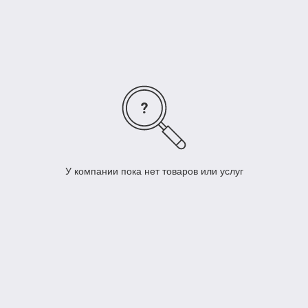
курьером.
Преимущества насосов URAL
Усиленные моторы
— стабильная работа даже при
длительном цикле.
Высокий напор и производительность
—
уверенная подача воды на большие расстояния.
Защита от перегрева
— встроенные термодатчики.
Прочные компоненты
— износостойкая крыльчатка,
усиленные узлы.
Подходит для разных задач
— полив, подача
У компании пока нет товаров или услуг
воды, перекачка.
Насосы URAL — надёжный выбор для ежедневной работы с
водой.