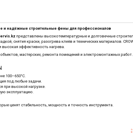
е и надёжные строительные фены для профессионалов
ervis.kz
представлены высокотемпературные и долговечные строите
адкой, снятия краски, разогрева клеёв и технических материалов. CRO
 и высокая эффективность нагрева.
объектов, мастерских, ремонта помещений и электромонтажных работ.
N
не 100–650°C.
ция под любые задачи.
я при высокой нагрузке.
ную эксплуатацию.
рые ценят стабильность, мощность и точность инструмента.