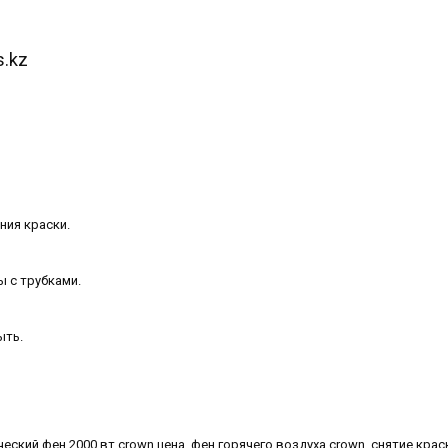
s.kz
ния краски.
ы с трубками.
ыть.
еский фен 2000 вт crown цена, фен горячего воздуха crown, снятие кра