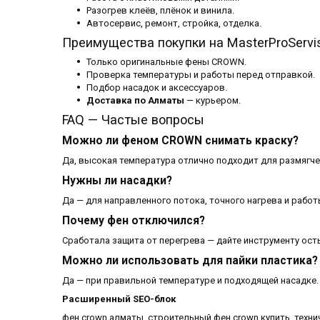
Разогрев клеёв, плёнок и винила.
Автосервис, ремонт, стройка, отделка.
Преимущества покупки на MasterProServi
Только оригинальные фены CROWN.
Проверка температуры и работы перед отправкой.
Подбор насадок и аксессуаров.
Доставка по Алматы
— курьером.
FAQ — Частые вопросы
Можно ли феном CROWN снимать краску?
Да, высокая температура отлично подходит для размягче
Нужны ли насадки?
Да — для направленного потока, точного нагрева и работ
Почему фен отключился?
Сработала защита от перегрева — дайте инструменту ост
Можно ли использовать для пайки пластика?
Да — при правильной температуре и подходящей насадке.
Расширенный SEO-блок
фен crown алматы, строительный фен crown купить, технич