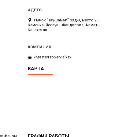
Рынок "Тау-Самал" ряд-3, место 21,
Каменка, Яссауи - Жандосова, Алматы,
Казахстан
«MasterProServis.kz»
КАРТА
ГРАФИК РАБОТЫ
ски феном