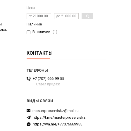
Цена
и
Наличие
ока.
В наличии
1
КОНТАКТЫ
+7 (707) 666-99-55
Отдел продаж
masterproserviskz@mail.ru
https://t.me/masterproserviskz
https://wa.me/+77076669955