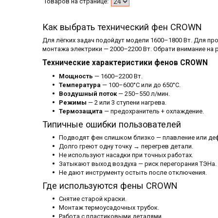
Как выбрать технический фен CROWN
Для лёгких задач подойдут модели 1600–1800 Вт. Для пр
монтажа электрики — 2000–2200 Вт. Обрати внимание на 
Технические характеристики фенов CROWN
Мощность
— 1600–2200 Вт.
Температура
— 100–600°C или до 650°C.
Воздушный поток
— 250–550 л/мин.
Режимы
— 2 или 3 ступени нагрева.
Термозащита
— предохранитель + охлаждение.
Типичные ошибки пользователей
Подводят фен слишком близко — плавление или де
Долго греют одну точку → перегрев детали.
Не используют насадки при точных работах.
Затыкают выход воздуха — риск перегорания ТЭНа.
Не дают инструменту остыть после отключения.
Где используются фены CROWN
Снятие старой краски.
Монтаж термоусадочных трубок.
Работа с пластиковыми деталями.