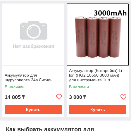
популярных брендов и моделей, имеют высокую ёмкость,
устойчивы к нагрузкам и обеспечивают стабильное
напряжение даже при интенсивной работе.
Доставка по
Алматы
— курьером.
Зачем нужен качественный аккумулятор
Мощность на максимуме
— стабильный крутящий
момент, ровные обороты.
Долгая работа без подзарядки
— меньше
простоев, больше задач за одну зарядку.
Совместимость
— под множество моделей
шуруповёртов, перфораторов, дрелей.
Аккумулятор (Батарейка) Li-
Аккумулятор для
lon (HG2 18650 3000 мАч)
Устойчивость к нагрузке
— не перегревается при
шуруповерта 24в Литион
для инструмента 1шт
бурении, сверлении, долблении и других тяжёлых
В наличии
В наличии
задачах.
14 805
3 000
Экономия
— нет необходимости часто покупать
₸
₸
дешёвые батареи.
Купить
Купить
Аккумуляторы от MasterProServis.kz — надёжная
«энергетическая подпитка» для любого инструмента, чтобы
он работал как зверь, а не экономил усилия.
Как выбрать аккумулятор для