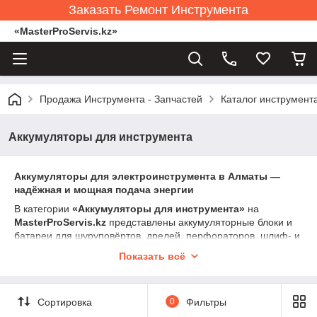
Заказать Ремонт Инструмента
«MasterProServis.kz»
Продажа Инструмента - Запчастей
Каталог инструмент
Аккумуляторы для инструмента
Аккумуляторы для электроинструмента в Алматы —
надёжная и мощная подача энергии
В категории
«Аккумуляторы для инструмента»
на
MasterProServis.kz
представлены аккумуляторные блоки и
батареи для шуруповёртов, дрелей, перфораторов, шлиф- и
фрезерных машин, лобзиков и других электроинструментов.
Показать всё
Правильный аккумулятор — ключ к стабильной работе,
высокой производительности и долгому сроку службы
инструмента.
Сортировка
0
Фильтры
Наши аккумуляторы совместимы с большинством