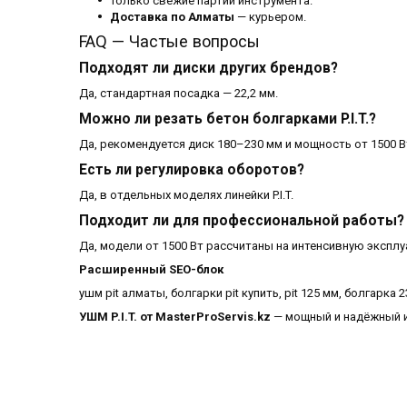
Только свежие партии инструмента.
Доставка по Алматы
— курьером.
FAQ — Частые вопросы
Подходят ли диски других брендов?
Да, стандартная посадка — 22,2 мм.
Можно ли резать бетон болгарками P.I.T.?
Да, рекомендуется диск 180–230 мм и мощность от 1500 В
Есть ли регулировка оборотов?
Да, в отдельных моделях линейки P.I.T.
Подходит ли для профессиональной работы?
Да, модели от 1500 Вт рассчитаны на интенсивную экспл
Расширенный SEO-блок
ушм pit алматы, болгарки pit купить, pit 125 мм, болгарка 
УШМ P.I.T. от MasterProServis.kz
— мощный и надёжный и