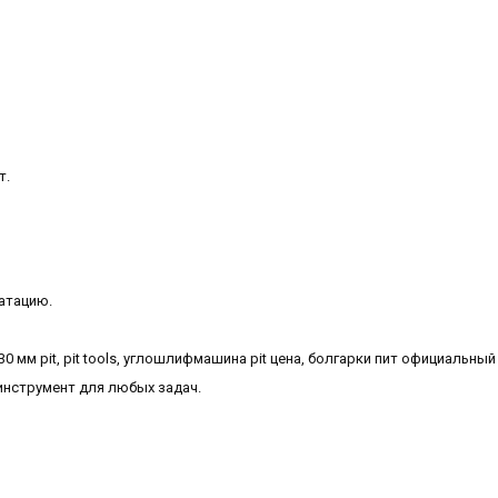
т.
уатацию.
230 мм pit, pit tools, углошлифмашина pit цена, болгарки пит официальный
нструмент для любых задач.