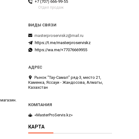
+7 (707) 666-99-55
Отдел продаж
masterproserviskz@mail.ru
https://t.me/masterproserviskz
https://wa.me/+77076669955
Рынок "Тау-Самал" ряд-3, место 21,
Каменка, Яссауи - Жандосова, Алматы,
Казахстан
 магазин.
«MasterProServis.kz»
КАРТА