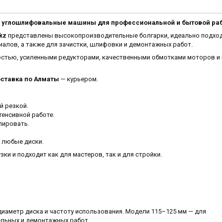
ые углошлифовальные машины для профессиональной и бытовой ра
kz
представлены высокопроизводительные болгарки, идеально подхо
риалов, а также для зачистки, шлифовки и демонтажных работ.
стью, усиленными редукторами, качественными обмотками моторов и
ставка по Алматы
— курьером.
й резкой.
енсивной работе.
лировать.
д любые диски.
зки и подходит как для мастеров, так и для стройки.
иаметр диска и частоту использования. Модели 115–125 мм — для
ельных и демонтажных работ.