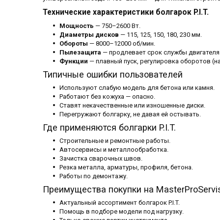
Технические характеристики болгарок P.I.T.
Мощность
— 750–2600 Вт.
Диаметры дисков
— 115, 125, 150, 180, 230 мм.
Обороты
— 8000–12000 об/мин.
Пылезащита
— продлевает срок службы двигателя
Функции
— плавный пуск, регулировка оборотов (н
Типичные ошибки пользователей
Используют слабую модель для бетона или камня.
Работают без кожуха — опасно.
Ставят некачественные или изношенные диски.
Перегружают болгарку, не давая ей остывать.
Где применяются болгарки P.I.T.
Строительные и ремонтные работы.
Автосервисы и металлообработка.
Зачистка сварочных швов.
Резка металла, арматуры, профиля, бетона.
Работы по демонтажу.
Преимущества покупки на MasterProServi
Актуальный ассортимент болгарок P.I.T.
Помощь в подборе модели под нагрузку.