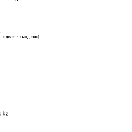
.
а отдельных моделях).
s.kz