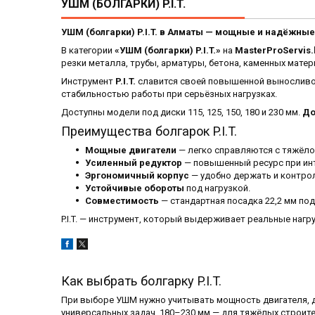
УШМ (БОЛГАРКИ) P.I.T.
УШМ (болгарки) P.I.T. в Алматы — мощные и надёжн
В категории
«УШМ (болгарки) P.I.T.»
на
MasterProServis.
резки металла, трубы, арматуры, бетона, каменных мате
Инструмент
P.I.T.
славится своей повышенной выносливо
стабильностью работы при серьёзных нагрузках.
Доступны модели под диски 115, 125, 150, 180 и 230 мм.
До
Преимущества болгарок P.I.T.
Мощные двигатели
— легко справляются с тяжёло
Усиленный редуктор
— повышенный ресурс при инт
Эргономичный корпус
— удобно держать и контро
Устойчивые обороты
под нагрузкой.
Совместимость
— стандартная посадка 22,2 мм по
P.I.T. — инструмент, который выдерживает реальные нагру
Как выбрать болгарку P.I.T.
При выборе УШМ нужно учитывать мощность двигателя, д
универсальных задач. 180–230 мм — для тяжёлых строит